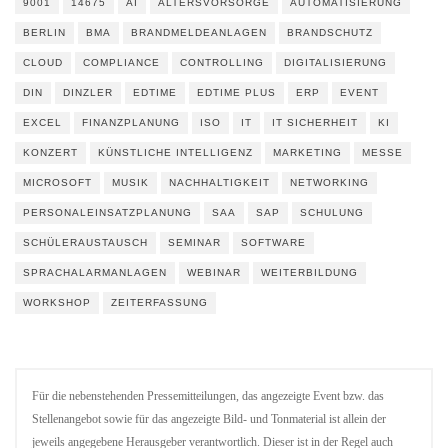
9001
14675
AI
ALTERSVORSORGE
AUTOMATISIERUNG
BERLIN
BMA
BRANDMELDEANLAGEN
BRANDSCHUTZ
CLOUD
COMPLIANCE
CONTROLLING
DIGITALISIERUNG
DIN
DINZLER
EDTIME
EDTIME PLUS
ERP
EVENT
EXCEL
FINANZPLANUNG
ISO
IT
IT SICHERHEIT
KI
KONZERT
KÜNSTLICHE INTELLIGENZ
MARKETING
MESSE
MICROSOFT
MUSIK
NACHHALTIGKEIT
NETWORKING
PERSONALEINSATZPLANUNG
SAA
SAP
SCHULUNG
SCHÜLERAUSTAUSCH
SEMINAR
SOFTWARE
SPRACHALARMANLAGEN
WEBINAR
WEITERBILDUNG
WORKSHOP
ZEITERFASSUNG
Für die nebenstehenden Pressemitteilungen, das angezeigte Event bzw. das
Stellenangebot sowie für das angezeigte Bild- und Tonmaterial ist allein der
jeweils angegebene Herausgeber verantwortlich. Dieser ist in der Regel auch