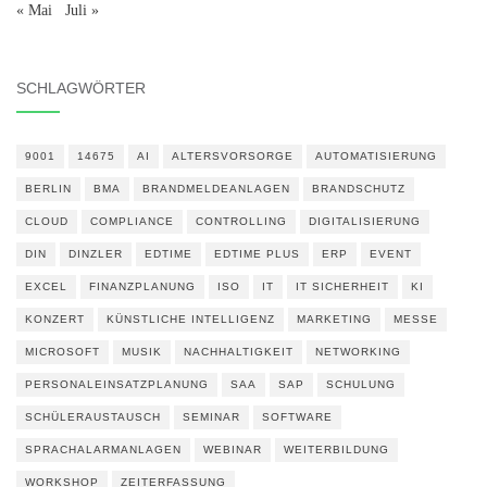
« Mai
Juli »
SCHLAGWÖRTER
9001
14675
AI
ALTERSVORSORGE
AUTOMATISIERUNG
BERLIN
BMA
BRANDMELDEANLAGEN
BRANDSCHUTZ
CLOUD
COMPLIANCE
CONTROLLING
DIGITALISIERUNG
DIN
DINZLER
EDTIME
EDTIME PLUS
ERP
EVENT
EXCEL
FINANZPLANUNG
ISO
IT
IT SICHERHEIT
KI
KONZERT
KÜNSTLICHE INTELLIGENZ
MARKETING
MESSE
MICROSOFT
MUSIK
NACHHALTIGKEIT
NETWORKING
PERSONALEINSATZPLANUNG
SAA
SAP
SCHULUNG
SCHÜLERAUSTAUSCH
SEMINAR
SOFTWARE
SPRACHALARMANLAGEN
WEBINAR
WEITERBILDUNG
WORKSHOP
ZEITERFASSUNG