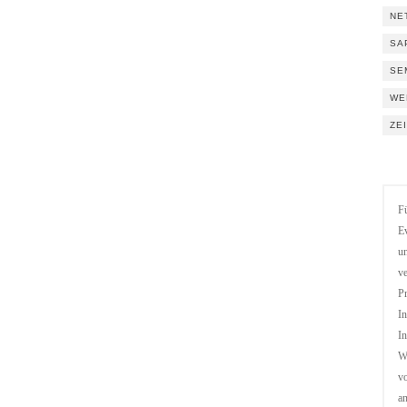
NE
SA
SE
WE
ZE
Fü
Ev
un
ve
Pr
In
In
We
vo
a