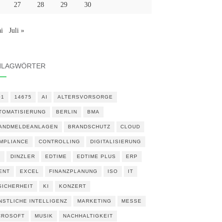
27
28
29
30
i
Juli »
HLAGWÖRTER
01
14675
AI
ALTERSVORSORGE
TOMATISIERUNG
BERLIN
BMA
ANDMELDEANLAGEN
BRANDSCHUTZ
CLOUD
MPLIANCE
CONTROLLING
DIGITALISIERUNG
N
DINZLER
EDTIME
EDTIME PLUS
ERP
ENT
EXCEL
FINANZPLANUNG
ISO
IT
 SICHERHEIT
KI
KONZERT
NSTLICHE INTELLIGENZ
MARKETING
MESSE
CROSOFT
MUSIK
NACHHALTIGKEIT