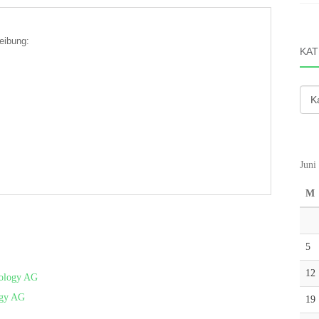
eibung:
KAT
Kate
Juni
M
5
12
nology AG
ogy AG
19