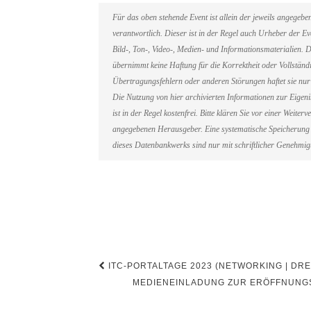
Für das oben stehende Event ist allein der jeweils angegeb
verantwortlich. Dieser ist in der Regel auch Urheber der 
Bild-, Ton-, Video-, Medien- und Informationsmaterialien
übernimmt keine Haftung für die Korrektheit oder Vollständi
Übertragungsfehlern oder anderen Störungen haftet sie nur 
Die Nutzung von hier archivierten Informationen zur Eigen
ist in der Regel kostenfrei. Bitte klären Sie vor einer Weit
angegebenen Herausgeber. Eine systematische Speicherung 
dieses Datenbankwerks sind nur mit schriftlicher Genehmi
Beitragsnavigation
ITC-PORTALTAGE 2023 (NETWORKING | DR
MEDIENEINLADUNG ZUR ERÖFFNUNGS