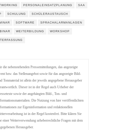
TWORKING
PERSONALEINSATZPLANUNG
SAA
P
SCHULUNG
SCHÜLERAUSTAUSCH
MINAR
SOFTWARE
SPRACHALARMANLAGEN
BINAR
WEITERBILDUNG
WORKSHOP
ITERFASSUNG
r die nebenstehenden Pressemitteilungen, das angezeigte
ent bzw. das Stellenangebot sowie für das angezeigte Bild-
d Tonmaterial ist allein der jeweils angegebene Herausgeber
rantwortlich. Dieser ist in der Regel auch Urheber der
essetexte sowie der angehängten Bild-, Ton- und
formationsmaterialien. Die Nutzung von hier veröffentlichten
formationen zur Eigeninformation und redaktionellen
iterverarbeitung ist in der Regel kostenfrei. Bitte klären Sie
r einer Weiterverwendung urheberrechtliche Fragen mit dem
ngegebenen Herausgeber.