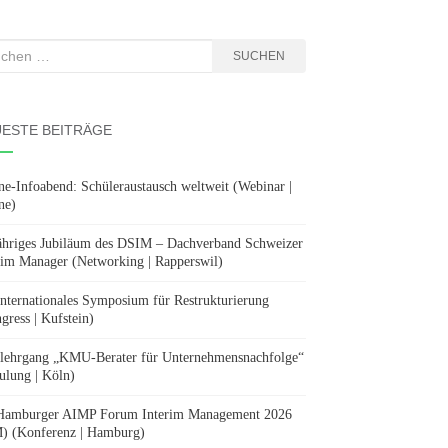
hen
SUCHEN
:
ESTE BEITRÄGE
ne-Infoabend: Schüleraustausch weltweit (Webinar |
ne)
ähriges Jubiläum des DSIM – Dachverband Schweizer
rim Manager (Networking | Rapperswil)
Internationales Symposium für Restrukturierung
gress | Kufstein)
lehrgang „KMU-Berater für Unternehmensnachfolge“
ulung | Köln)
Hamburger AIMP Forum Interim Management 2026
) (Konferenz | Hamburg)