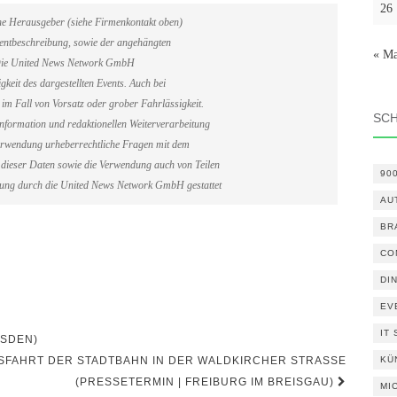
26
ene Herausgeber (siehe Firmenkontakt oben)
Eventbeschreibung, sowie der angehängten
« Ma
. Die United News Network GmbH
gkeit des dargestellten Events. Auch bei
im Fall von Vorsatz oder grober Fahrlässigkeit.
SC
information und redaktionellen Weiterverarbeitung
erverwendung urheberrechtliche Fragen mit dem
dieser Daten sowie die Verwendung auch von Teilen
90
gung durch die United News Network GmbH gestattet
AU
BR
CO
DI
EV
IT
ESDEN)
FAHRT DER STADTBAHN IN DER WALDKIRCHER STRASSE (
KÜ
PRESSETERMIN | FREIBURG IM BREISGAU)
MI