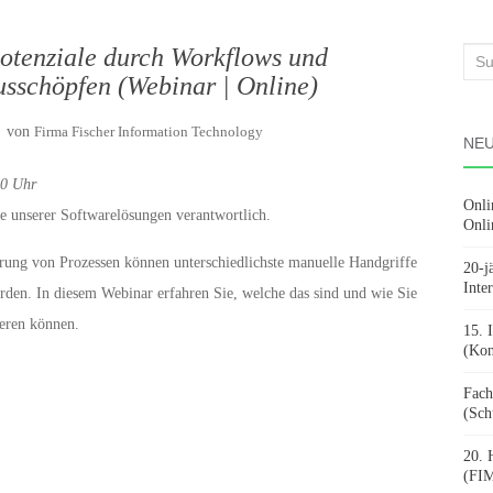
otenziale durch Workflows und
Suc
usschöpfen (Webinar | Online)
nach
von
Firma Fischer Information Technology
NEU
00 Uhr
Onli
ie unserer Softwarelösungen verantwortlich.
Onli
rung von Prozessen können unterschiedlichste manuelle Handgriffe
20-j
Inte
erden. In diesem Webinar erfahren Sie, welche das sind und wie Sie
sieren können.
15. 
(Kon
Fach
(Sch
20. 
(FIM