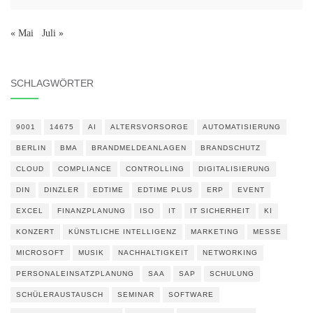
« Mai
Juli »
SCHLAGWÖRTER
9001
14675
AI
ALTERSVORSORGE
AUTOMATISIERUNG
BERLIN
BMA
BRANDMELDEANLAGEN
BRANDSCHUTZ
CLOUD
COMPLIANCE
CONTROLLING
DIGITALISIERUNG
DIN
DINZLER
EDTIME
EDTIME PLUS
ERP
EVENT
EXCEL
FINANZPLANUNG
ISO
IT
IT SICHERHEIT
KI
KONZERT
KÜNSTLICHE INTELLIGENZ
MARKETING
MESSE
MICROSOFT
MUSIK
NACHHALTIGKEIT
NETWORKING
PERSONALEINSATZPLANUNG
SAA
SAP
SCHULUNG
SCHÜLERAUSTAUSCH
SEMINAR
SOFTWARE