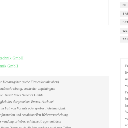
NE
SA
SE
WE
ZE
nstechnik GmbH
echnik GmbH
Fü
Ev
un
ene Herausgeber (siehe Firmenkontakt oben)
ve
Eventbeschreibung, sowie der angehängten
Pr
. Die United News Network GmbH
In
gkeit des dargestellten Events. Auch bei
In
im Fall von Vorsatz oder grober Fahrlässigkeit.
We
information und redaktionellen Weiterverarbeitung
vo
erverwendung urheberrechtliche Fragen mit dem
a