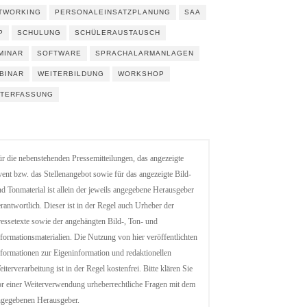
TWORKING
PERSONALEINSATZPLANUNG
SAA
P
SCHULUNG
SCHÜLERAUSTAUSCH
MINAR
SOFTWARE
SPRACHALARMANLAGEN
BINAR
WEITERBILDUNG
WORKSHOP
ITERFASSUNG
r die nebenstehenden Pressemitteilungen, das angezeigte
ent bzw. das Stellenangebot sowie für das angezeigte Bild-
d Tonmaterial ist allein der jeweils angegebene Herausgeber
rantwortlich. Dieser ist in der Regel auch Urheber der
essetexte sowie der angehängten Bild-, Ton- und
formationsmaterialien. Die Nutzung von hier veröffentlichten
formationen zur Eigeninformation und redaktionellen
iterverarbeitung ist in der Regel kostenfrei. Bitte klären Sie
r einer Weiterverwendung urheberrechtliche Fragen mit dem
ngegebenen Herausgeber.