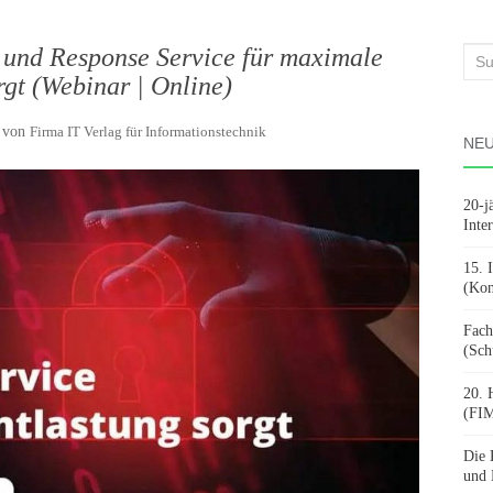
 und Response Service für maximale
Suc
rgt (Webinar | Online)
nach
von
Firma IT Verlag für Informationstechnik
NEU
20-j
Inte
15. 
(Kon
Fach
(Sch
20. 
(FIM
Die 
und 