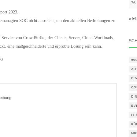
26
port 2023.
« Ma
managten SOC nicht ausreicht, um den aktuellen Bedrohungen zu
Service von CrowdStrike, der Clients, Server, Cloud-Workloads,
SC
ckt, eine maßgeschneiderte und erprobte Lösung sein kann.
00
90
AU
BR
CO
DI
eibung:
EV
IT
KÜ
MI