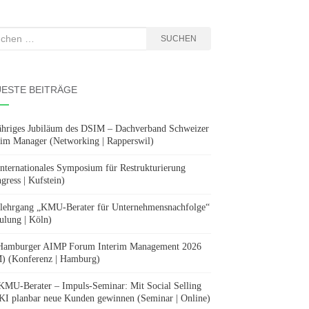
hen
SUCHEN
:
ESTE BEITRÄGE
ähriges Jubiläum des DSIM – Dachverband Schweizer
rim Manager (Networking | Rapperswil)
Internationales Symposium für Restrukturierung
gress | Kufstein)
lehrgang „KMU-Berater für Unternehmensnachfolge“
ulung | Köln)
Hamburger AIMP Forum Interim Management 2026
) (Konferenz | Hamburg)
KMU-Berater – Impuls-Seminar: Mit Social Selling
KI planbar neue Kunden gewinnen (Seminar | Online)