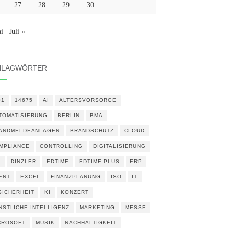
27
28
29
30
i
Juli »
HLAGWÖRTER
01
14675
AI
ALTERSVORSORGE
TOMATISIERUNG
BERLIN
BMA
ANDMELDEANLAGEN
BRANDSCHUTZ
CLOUD
MPLIANCE
CONTROLLING
DIGITALISIERUNG
N
DINZLER
EDTIME
EDTIME PLUS
ERP
ENT
EXCEL
FINANZPLANUNG
ISO
IT
 SICHERHEIT
KI
KONZERT
NSTLICHE INTELLIGENZ
MARKETING
MESSE
CROSOFT
MUSIK
NACHHALTIGKEIT