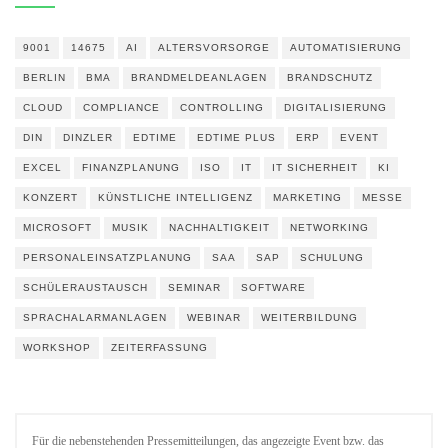
9001
14675
AI
ALTERSVORSORGE
AUTOMATISIERUNG
BERLIN
BMA
BRANDMELDEANLAGEN
BRANDSCHUTZ
CLOUD
COMPLIANCE
CONTROLLING
DIGITALISIERUNG
DIN
DINZLER
EDTIME
EDTIME PLUS
ERP
EVENT
EXCEL
FINANZPLANUNG
ISO
IT
IT SICHERHEIT
KI
KONZERT
KÜNSTLICHE INTELLIGENZ
MARKETING
MESSE
MICROSOFT
MUSIK
NACHHALTIGKEIT
NETWORKING
PERSONALEINSATZPLANUNG
SAA
SAP
SCHULUNG
SCHÜLERAUSTAUSCH
SEMINAR
SOFTWARE
SPRACHALARMANLAGEN
WEBINAR
WEITERBILDUNG
WORKSHOP
ZEITERFASSUNG
Für die nebenstehenden Pressemitteilungen, das angezeigte Event bzw. das