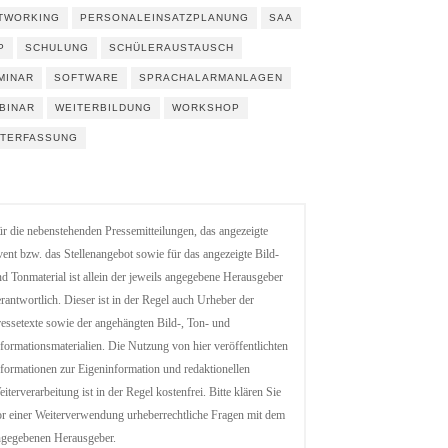
TWORKING
PERSONALEINSATZPLANUNG
SAA
P
SCHULUNG
SCHÜLERAUSTAUSCH
MINAR
SOFTWARE
SPRACHALARMANLAGEN
BINAR
WEITERBILDUNG
WORKSHOP
ITERFASSUNG
r die nebenstehenden Pressemitteilungen, das angezeigte
ent bzw. das Stellenangebot sowie für das angezeigte Bild-
d Tonmaterial ist allein der jeweils angegebene Herausgeber
rantwortlich. Dieser ist in der Regel auch Urheber der
essetexte sowie der angehängten Bild-, Ton- und
formationsmaterialien. Die Nutzung von hier veröffentlichten
formationen zur Eigeninformation und redaktionellen
iterverarbeitung ist in der Regel kostenfrei. Bitte klären Sie
r einer Weiterverwendung urheberrechtliche Fragen mit dem
ngegebenen Herausgeber.