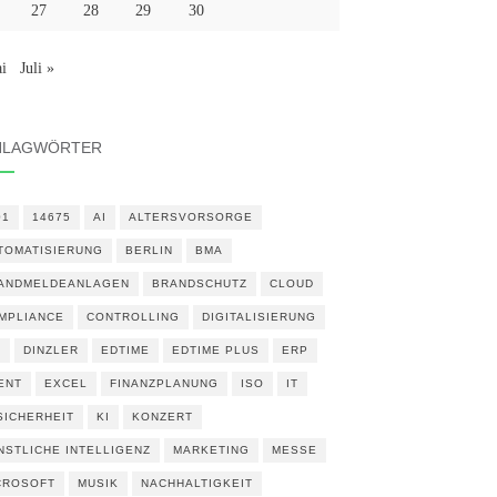
27
28
29
30
i
Juli »
HLAGWÖRTER
01
14675
AI
ALTERSVORSORGE
TOMATISIERUNG
BERLIN
BMA
ANDMELDEANLAGEN
BRANDSCHUTZ
CLOUD
MPLIANCE
CONTROLLING
DIGITALISIERUNG
N
DINZLER
EDTIME
EDTIME PLUS
ERP
ENT
EXCEL
FINANZPLANUNG
ISO
IT
 SICHERHEIT
KI
KONZERT
NSTLICHE INTELLIGENZ
MARKETING
MESSE
CROSOFT
MUSIK
NACHHALTIGKEIT