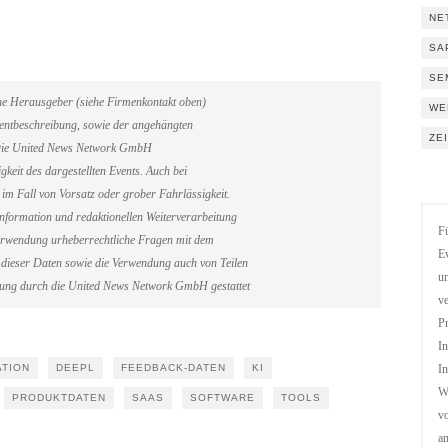
NE
SA
SE
ene Herausgeber (siehe Firmenkontakt oben)
WE
Eventbeschreibung, sowie der angehängten
ZE
. Die United News Network GmbH
gkeit des dargestellten Events. Auch bei
im Fall von Vorsatz oder grober Fahrlässigkeit.
information und redaktionellen Weiterverarbeitung
Fü
erverwendung urheberrechtliche Fragen mit dem
Ev
dieser Daten sowie die Verwendung auch von Teilen
un
gung durch die United News Network GmbH gestattet
ve
Pr
In
ATION
DEEPL
FEEDBACK-DATEN
KI
In
We
PRODUKTDATEN
SAAS
SOFTWARE
TOOLS
vo
a