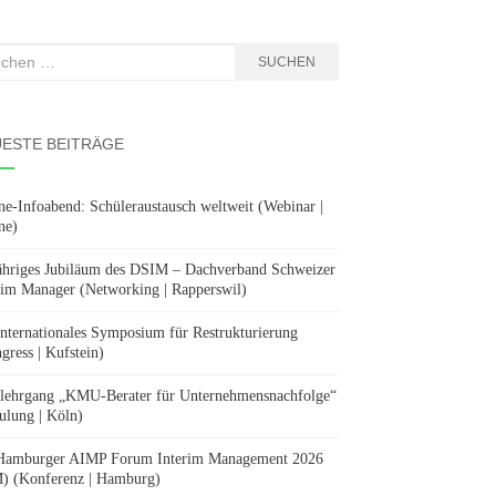
hen
SUCHEN
:
ESTE BEITRÄGE
ne-Infoabend: Schüleraustausch weltweit (Webinar |
ne)
ähriges Jubiläum des DSIM – Dachverband Schweizer
rim Manager (Networking | Rapperswil)
Internationales Symposium für Restrukturierung
gress | Kufstein)
lehrgang „KMU-Berater für Unternehmensnachfolge“
ulung | Köln)
Hamburger AIMP Forum Interim Management 2026
) (Konferenz | Hamburg)