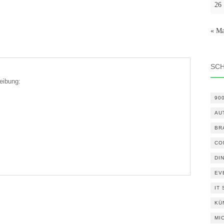
26
« Ma
SC
eibung:
90
AU
BR
CO
DI
EV
IT
KÜ
MI