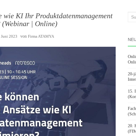
ze wie KI Ihr Produktdatenmanagement
Suc
 (Webinar | Online)
nach
. Juni 2023
von
Firma ATAMYA
NEU
Onli
Onli
20-j
Inte
15. 
(Kon
Fach
(Sch
20. 
(FIM