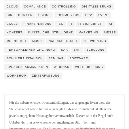
CLOUD
COMPLIANCE
CONTROLLING
DIGITALISIERUNG
DIN
DINZLER
EDTIME
EDTIME PLUS
ERP
EVENT
EXCEL
FINANZPLANUNG
ISO
IT
IT SICHERHEIT
KI
KONZERT
KÜNSTLICHE INTELLIGENZ
MARKETING
MESSE
MICROSOFT
MUSIK
NACHHALTIGKEIT
NETWORKING
PERSONALEINSATZPLANUNG
SAA
SAP
SCHULUNG
SCHÜLERAUSTAUSCH
SEMINAR
SOFTWARE
SPRACHALARMANLAGEN
WEBINAR
WEITERBILDUNG
WORKSHOP
ZEITERFASSUNG
Für die nebenstehenden Pressemitteilungen, das angezeigte Event bzw. das
Stellenangebot sowie für das angezeigte Bild- und Tonmaterial ist allein der
jeweils angegebene Herausgeber verantwortlich. Dieser ist in der Regel auch
Urheber der Pressetexte sowie der angehängten Bild-, Ton- und