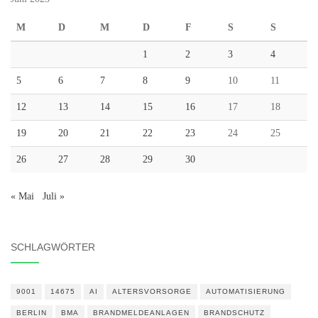
M
D
M
D
F
S
S
1
2
3
4
5
6
7
8
9
10
11
12
13
14
15
16
17
18
19
20
21
22
23
24
25
26
27
28
29
30
« Mai
Juli »
SCHLAGWÖRTER
9001
14675
AI
ALTERSVORSORGE
AUTOMATISIERUNG
BERLIN
BMA
BRANDMELDEANLAGEN
BRANDSCHUTZ