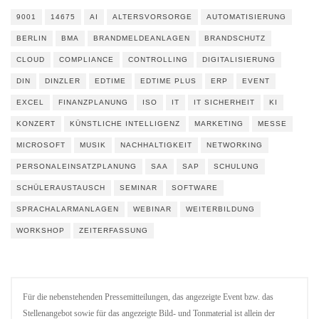
9001
14675
AI
ALTERSVORSORGE
AUTOMATISIERUNG
BERLIN
BMA
BRANDMELDEANLAGEN
BRANDSCHUTZ
CLOUD
COMPLIANCE
CONTROLLING
DIGITALISIERUNG
DIN
DINZLER
EDTIME
EDTIME PLUS
ERP
EVENT
EXCEL
FINANZPLANUNG
ISO
IT
IT SICHERHEIT
KI
KONZERT
KÜNSTLICHE INTELLIGENZ
MARKETING
MESSE
MICROSOFT
MUSIK
NACHHALTIGKEIT
NETWORKING
PERSONALEINSATZPLANUNG
SAA
SAP
SCHULUNG
SCHÜLERAUSTAUSCH
SEMINAR
SOFTWARE
SPRACHALARMANLAGEN
WEBINAR
WEITERBILDUNG
WORKSHOP
ZEITERFASSUNG
Für die nebenstehenden Pressemitteilungen, das angezeigte Event bzw. das
Stellenangebot sowie für das angezeigte Bild- und Tonmaterial ist allein der