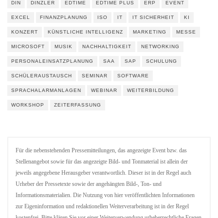
DIN
DINZLER
EDTIME
EDTIME PLUS
ERP
EVENT
EXCEL
FINANZPLANUNG
ISO
IT
IT SICHERHEIT
KI
KONZERT
KÜNSTLICHE INTELLIGENZ
MARKETING
MESSE
MICROSOFT
MUSIK
NACHHALTIGKEIT
NETWORKING
PERSONALEINSATZPLANUNG
SAA
SAP
SCHULUNG
SCHÜLERAUSTAUSCH
SEMINAR
SOFTWARE
SPRACHALARMANLAGEN
WEBINAR
WEITERBILDUNG
WORKSHOP
ZEITERFASSUNG
Für die nebenstehenden Pressemitteilungen, das angezeigte Event bzw. das
Stellenangebot sowie für das angezeigte Bild- und Tonmaterial ist allein der
jeweils angegebene Herausgeber verantwortlich. Dieser ist in der Regel auch
Urheber der Pressetexte sowie der angehängten Bild-, Ton- und
Informationsmaterialien. Die Nutzung von hier veröffentlichten Informationen
zur Eigeninformation und redaktionellen Weiterverarbeitung ist in der Regel
kostenfrei. Bitte klären Sie vor einer Weiterverwendung urheberrechtliche Fragen