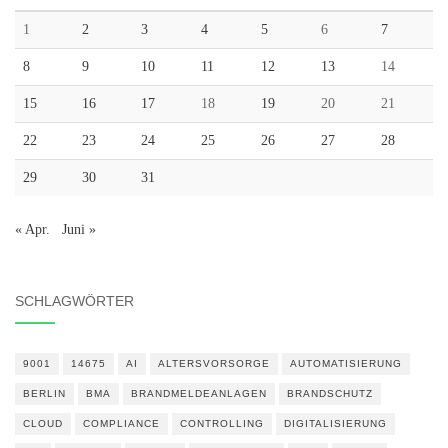
1
2
3
4
5
6
7
8
9
10
11
12
13
14
15
16
17
18
19
20
21
22
23
24
25
26
27
28
29
30
31
« Apr.
Juni »
SCHLAGWÖRTER
9001
14675
AI
ALTERSVORSORGE
AUTOMATISIERUNG
BERLIN
BMA
BRANDMELDEANLAGEN
BRANDSCHUTZ
CLOUD
COMPLIANCE
CONTROLLING
DIGITALISIERUNG