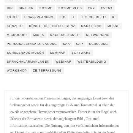
DIN
DINZLER
EDTIME
EDTIME PLUS
ERP
EVENT
EXCEL
FINANZPLANUNG
ISO
IT
IT SICHERHEIT
KI
KONZERT
KÜNSTLICHE INTELLIGENZ
MARKETING
MESSE
MICROSOFT
MUSIK
NACHHALTIGKEIT
NETWORKING
PERSONALEINSATZPLANUNG
SAA
SAP
SCHULUNG
SCHÜLERAUSTAUSCH
SEMINAR
SOFTWARE
SPRACHALARMANLAGEN
WEBINAR
WEITERBILDUNG
WORKSHOP
ZEITERFASSUNG
Für die nebenstehenden Pressemitteilungen, das angezeigte Event bzw. das
Stellenangebot sowie für das angezeigte Bild- und Tonmaterial ist allein der
jeweils angegebene Herausgeber verantwortlich. Dieser ist in der Regel auch
Urheber der Pressetexte sowie der angehängten Bild-, Ton- und
Informationsmaterialien. Die Nutzung von hier veröffentlichten Informationen
zur Eigeninformation und redaktionellen Weiterverarbeitung ist in der Regel