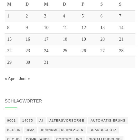
M
D
M
D
F
S
S
1
2
3
4
5
6
7
8
9
10
11
12
13
14
15
16
17
18
19
20
21
22
23
24
25
26
27
28
29
30
31
« Apr.
Juni »
SCHLAGWÖRTER
9001
14675
AI
ALTERSVORSORGE
AUTOMATISIERUNG
BERLIN
BMA
BRANDMELDEANLAGEN
BRANDSCHUTZ
CLOUD
COMPLIANCE
CONTROLLING
DIGITALISIERUNG