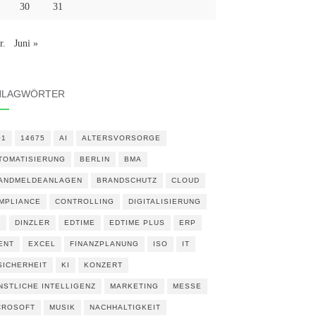
30
31
r.
Juni »
HLAGWÖRTER
01
14675
AI
ALTERSVORSORGE
TOMATISIERUNG
BERLIN
BMA
ANDMELDEANLAGEN
BRANDSCHUTZ
CLOUD
MPLIANCE
CONTROLLING
DIGITALISIERUNG
N
DINZLER
EDTIME
EDTIME PLUS
ERP
ENT
EXCEL
FINANZPLANUNG
ISO
IT
 SICHERHEIT
KI
KONZERT
NSTLICHE INTELLIGENZ
MARKETING
MESSE
CROSOFT
MUSIK
NACHHALTIGKEIT