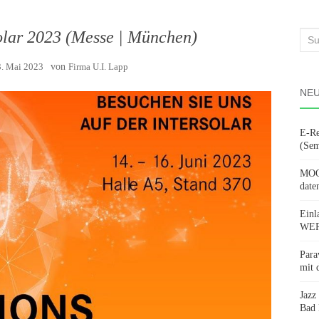
olar 2023 (Messe | München)
Suc
nach
. Mai 2023
von
Firma U.I. Lapp
NEU
E-Re
(Sem
MOOV
date
Einl
WERD
Para
mit 
Jazz
Bad 