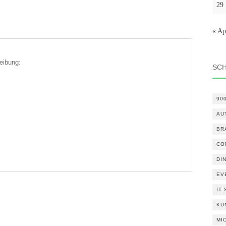
29
« Ap
eibung:
SC
90
AU
BR
CO
DI
EV
IT
KÜ
MI