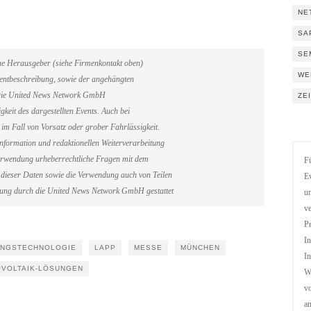
NE
SA
SE
ene Herausgeber (siehe Firmenkontakt oben)
WE
Eventbeschreibung, sowie der angehängten
. Die United News Network GmbH
ZE
gkeit des dargestellten Events. Auch bei
im Fall von Vorsatz oder grober Fahrlässigkeit.
information und redaktionellen Weiterverarbeitung
erverwendung urheberrechtliche Fragen mit dem
Fü
dieser Daten sowie die Verwendung auch von Teilen
Ev
gung durch die United News Network GmbH gestattet
un
ve
Pr
In
UNGSTECHNOLOGIE
LAPP
MESSE
MÜNCHEN
In
VOLTAIK-LÖSUNGEN
We
vo
a