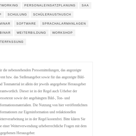
TWORKING
PERSONALEINSATZPLANUNG
SAA
P
SCHULUNG
SCHÜLERAUSTAUSCH
MINAR
SOFTWARE
SPRACHALARMANLAGEN
BINAR
WEITERBILDUNG
WORKSHOP
ITERFASSUNG
r die nebenstehenden Pressemitteilungen, das angezeigte
ent bzw. das Stellenangebot sowie für das angezeigte Bild-
d Tonmaterial ist allein der jeweils angegebene Herausgeber
rantwortlich. Dieser ist in der Regel auch Urheber der
essetexte sowie der angehängten Bild-, Ton- und
formationsmaterialien. Die Nutzung von hier veröffentlichten
formationen zur Eigeninformation und redaktionellen
iterverarbeitung ist in der Regel kostenfrei. Bitte klären Sie
r einer Weiterverwendung urheberrechtliche Fragen mit dem
ngegebenen Herausgeber.