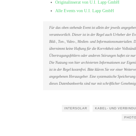
Originalinserat von U.I. Lapp GmbH
Alle Events von U.I. Lapp GmbH
Für das oben stehende Event ist allein der jeweils angegeb
verantwortlich. Dieser ist in der Regel auch Urheber der 
Bild-, Ton-, Video-, Medien- und Informationsmaterialien
übernimmt keine Haftung für die Korrektheit oder Vollständi
Übertragungsfehlern oder anderen Störungen haftet sie nur 
Die Nutzung von hier archivierten Informationen zur Eigen
ist in der Regel kostenfrei. Bitte klären Sie vor einer Weit
angegebenen Herausgeber. Eine systematische Speicherung 
dieses Datenbankwerks sind nur mit schriftlicher Genehmi
INTERSOLAR
KABEL- UND VERBIND
PHOTO