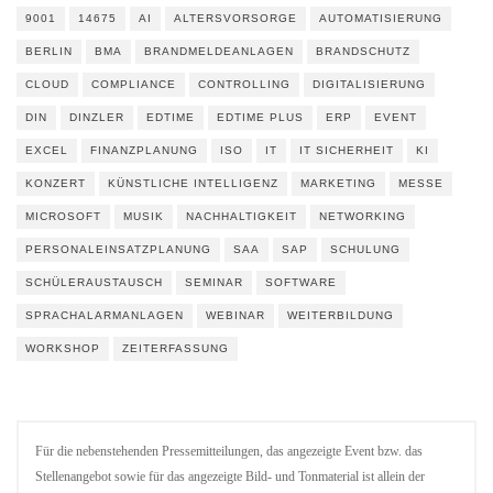
9001
14675
AI
ALTERSVORSORGE
AUTOMATISIERUNG
BERLIN
BMA
BRANDMELDEANLAGEN
BRANDSCHUTZ
CLOUD
COMPLIANCE
CONTROLLING
DIGITALISIERUNG
DIN
DINZLER
EDTIME
EDTIME PLUS
ERP
EVENT
EXCEL
FINANZPLANUNG
ISO
IT
IT SICHERHEIT
KI
KONZERT
KÜNSTLICHE INTELLIGENZ
MARKETING
MESSE
MICROSOFT
MUSIK
NACHHALTIGKEIT
NETWORKING
PERSONALEINSATZPLANUNG
SAA
SAP
SCHULUNG
SCHÜLERAUSTAUSCH
SEMINAR
SOFTWARE
SPRACHALARMANLAGEN
WEBINAR
WEITERBILDUNG
WORKSHOP
ZEITERFASSUNG
Für die nebenstehenden Pressemitteilungen, das angezeigte Event bzw. das
Stellenangebot sowie für das angezeigte Bild- und Tonmaterial ist allein der