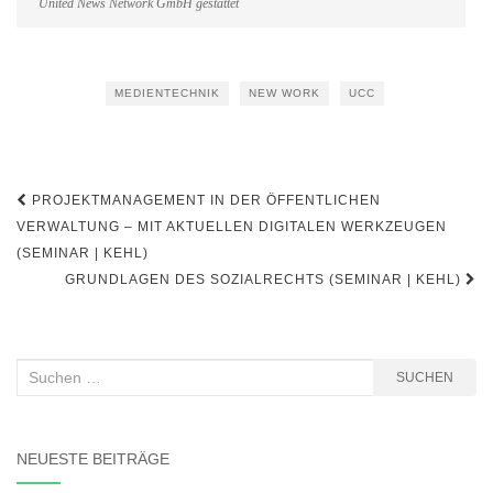
United News Network GmbH gestattet
MEDIENTECHNIK
NEW WORK
UCC
Beitragsnavigation
PROJEKTMANAGEMENT IN DER ÖFFENTLICHEN
VERWALTUNG – MIT AKTUELLEN DIGITALEN WERKZEUGEN
(SEMINAR | KEHL)
GRUNDLAGEN DES SOZIALRECHTS (SEMINAR | KEHL)
Suchen
SUCHEN
nach:
NEUESTE BEITRÄGE