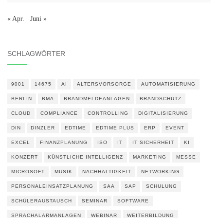
« Apr.
Juni »
SCHLAGWÖRTER
9001
14675
AI
ALTERSVORSORGE
AUTOMATISIERUNG
BERLIN
BMA
BRANDMELDEANLAGEN
BRANDSCHUTZ
CLOUD
COMPLIANCE
CONTROLLING
DIGITALISIERUNG
DIN
DINZLER
EDTIME
EDTIME PLUS
ERP
EVENT
EXCEL
FINANZPLANUNG
ISO
IT
IT SICHERHEIT
KI
KONZERT
KÜNSTLICHE INTELLIGENZ
MARKETING
MESSE
MICROSOFT
MUSIK
NACHHALTIGKEIT
NETWORKING
PERSONALEINSATZPLANUNG
SAA
SAP
SCHULUNG
SCHÜLERAUSTAUSCH
SEMINAR
SOFTWARE
SPRACHALARMANLAGEN
WEBINAR
WEITERBILDUNG