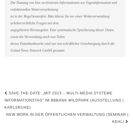
Die Nutzung von hier archivierten Informationen zur Eigeninformation und
redaktionellen Weiterverarbeitung
ist in der Regel kostenfrei. Bitte klären Sie vor einer Weiterverwendung
urheberrechtliche Fragen mit dem
angegebenen Herausgeber. Eine systematische Speicherung dieser Daten
sowie die Verwendung auch von Teilen
dieses Datenbankwerks sind nur mit schriftlicher Genehmigung durch die
United News Network GmbH gestattet
Beitragsnavigation
SAVE-THE-DATE: „MIT 2023 – MULTI-MEDIA SYSTEME
INFORMATIONSTAG” IM BBBANK WILDPARK (AUSSTELLUNG |
KARLSRUHE)
NEW WORK IN DER ÖFFENTLICHEN VERWALTUNG (SEMINAR |
KEHL)