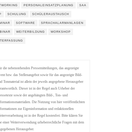
TWORKING
PERSONALEINSATZPLANUNG
SAA
P
SCHULUNG
SCHÜLERAUSTAUSCH
MINAR
SOFTWARE
SPRACHALARMANLAGEN
BINAR
WEITERBILDUNG
WORKSHOP
ITERFASSUNG
r die nebenstehenden Pressemitteilungen, das angezeigte
ent bzw. das Stellenangebot sowie für das angezeigte Bild-
d Tonmaterial ist allein der jeweils angegebene Herausgeber
rantwortlich. Dieser ist in der Regel auch Urheber der
essetexte sowie der angehängten Bild-, Ton- und
formationsmaterialien. Die Nutzung von hier veröffentlichten
formationen zur Eigeninformation und redaktionellen
iterverarbeitung ist in der Regel kostenfrei. Bitte klären Sie
r einer Weiterverwendung urheberrechtliche Fragen mit dem
ngegebenen Herausgeber.