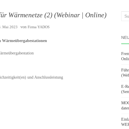
ür Wärmenetze (2) (Webinar | Online)
Suc
nach
3. Mai 2023
von
Firma YADOS
NEU
n Wärmeübergabestationen
Wärmeübergabestation
Frem
Onli
Führ
(Web
chzeitigkeit(en) und Anschlussleistung
E-Re
(Sem
MOOV
date
Einl
WERD