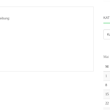
KAT
eibung:
Kate
Mai 
M
1
8
15
22