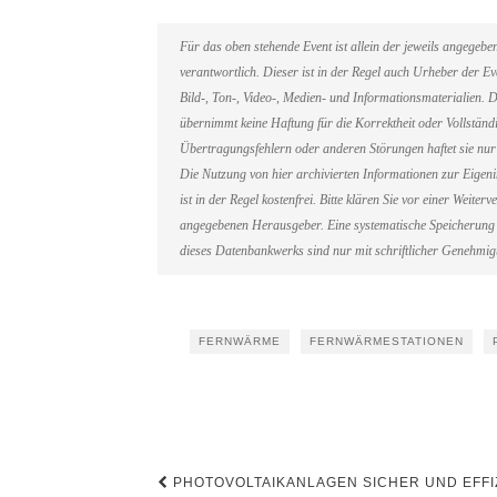
Für das oben stehende Event ist allein der jeweils angegeb
verantwortlich. Dieser ist in der Regel auch Urheber der 
Bild-, Ton-, Video-, Medien- und Informationsmaterialien
übernimmt keine Haftung für die Korrektheit oder Vollständi
Übertragungsfehlern oder anderen Störungen haftet sie nur 
Die Nutzung von hier archivierten Informationen zur Eigen
ist in der Regel kostenfrei. Bitte klären Sie vor einer Weit
angegebenen Herausgeber. Eine systematische Speicherung 
dieses Datenbankwerks sind nur mit schriftlicher Genehmi
FERNWÄRME
FERNWÄRMESTATIONEN
Beitragsnavigation
PHOTOVOLTAIKANLAGEN SICHER UND EFFIZ