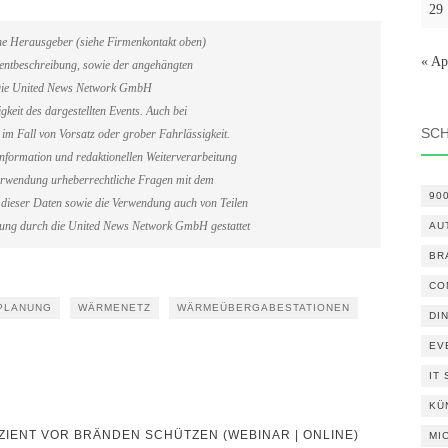
29
ene Herausgeber (siehe Firmenkontakt oben)
« Ap
Eventbeschreibung, sowie der angehängten
. Die United News Network GmbH
gkeit des dargestellten Events. Auch bei
SC
im Fall von Vorsatz oder grober Fahrlässigkeit.
information und redaktionellen Weiterverarbeitung
erverwendung urheberrechtliche Fragen mit dem
90
dieser Daten sowie die Verwendung auch von Teilen
gung durch die United News Network GmbH gestattet
AU
BR
CO
PLANUNG
WÄRMENETZ
WÄRMEÜBERGABESTATIONEN
DI
EV
IT
KÜ
IENT VOR BRÄNDEN SCHÜTZEN (WEBINAR | ONLINE)
MI