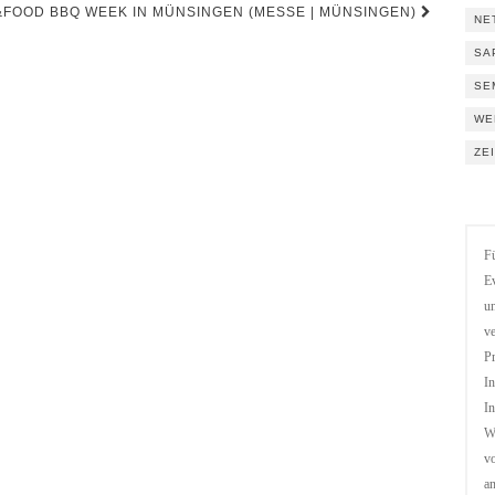
&FOOD BBQ WEEK IN MÜNSINGEN (MESSE | MÜNSINGEN)
NE
SA
SE
WE
ZE
Fü
Ev
un
ve
Pr
In
In
We
vo
a