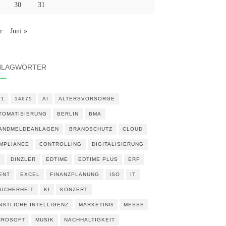
30
31
r.
Juni »
HLAGWÖRTER
01
14675
AI
ALTERSVORSORGE
TOMATISIERUNG
BERLIN
BMA
ANDMELDEANLAGEN
BRANDSCHUTZ
CLOUD
MPLIANCE
CONTROLLING
DIGITALISIERUNG
N
DINZLER
EDTIME
EDTIME PLUS
ERP
ENT
EXCEL
FINANZPLANUNG
ISO
IT
 SICHERHEIT
KI
KONZERT
NSTLICHE INTELLIGENZ
MARKETING
MESSE
CROSOFT
MUSIK
NACHHALTIGKEIT