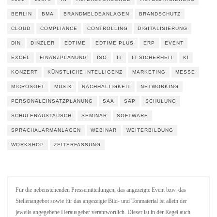
BERLIN
BMA
BRANDMELDEANLAGEN
BRANDSCHUTZ
CLOUD
COMPLIANCE
CONTROLLING
DIGITALISIERUNG
DIN
DINZLER
EDTIME
EDTIME PLUS
ERP
EVENT
EXCEL
FINANZPLANUNG
ISO
IT
IT SICHERHEIT
KI
KONZERT
KÜNSTLICHE INTELLIGENZ
MARKETING
MESSE
MICROSOFT
MUSIK
NACHHALTIGKEIT
NETWORKING
PERSONALEINSATZPLANUNG
SAA
SAP
SCHULUNG
SCHÜLERAUSTAUSCH
SEMINAR
SOFTWARE
SPRACHALARMANLAGEN
WEBINAR
WEITERBILDUNG
WORKSHOP
ZEITERFASSUNG
Für die nebenstehenden Pressemitteilungen, das angezeigte Event bzw. das
Stellenangebot sowie für das angezeigte Bild- und Tonmaterial ist allein der
jeweils angegebene Herausgeber verantwortlich. Dieser ist in der Regel auch