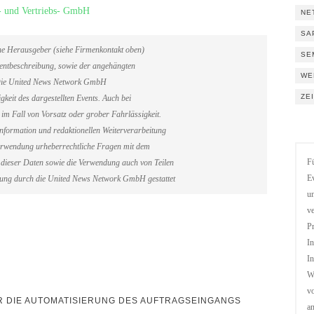
- und Vertriebs- GmbH
NE
SA
ene Herausgeber (siehe Firmenkontakt oben)
SE
Eventbeschreibung, sowie der angehängten
WE
. Die United News Network GmbH
ZE
gkeit des dargestellten Events. Auch bei
im Fall von Vorsatz oder grober Fahrlässigkeit.
information und redaktionellen Weiterverarbeitung
erverwendung urheberrechtliche Fragen mit dem
Fü
dieser Daten sowie die Verwendung auch von Teilen
Ev
gung durch die United News Network GmbH gestattet
un
ve
Pr
In
In
We
vo
ÜR DIE AUTOMATISIERUNG DES AUFTRAGSEINGANGS
a