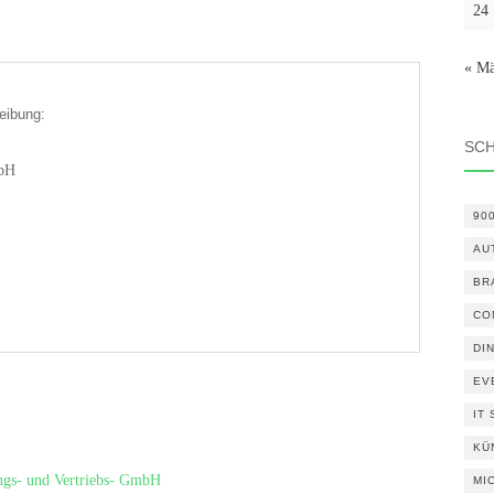
24
« Mä
eibung:
SC
mbH
90
AU
BR
CO
DI
EV
IT
KÜ
ungs- und Vertriebs- GmbH
MI