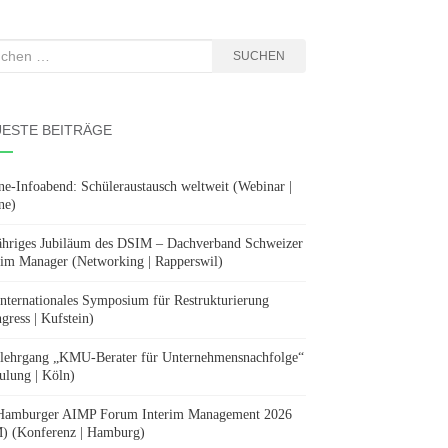
hen
SUCHEN
:
ESTE BEITRÄGE
ne-Infoabend: Schüleraustausch weltweit (Webinar |
ne)
ähriges Jubiläum des DSIM – Dachverband Schweizer
rim Manager (Networking | Rapperswil)
Internationales Symposium für Restrukturierung
gress | Kufstein)
lehrgang „KMU-Berater für Unternehmensnachfolge“
ulung | Köln)
Hamburger AIMP Forum Interim Management 2026
) (Konferenz | Hamburg)