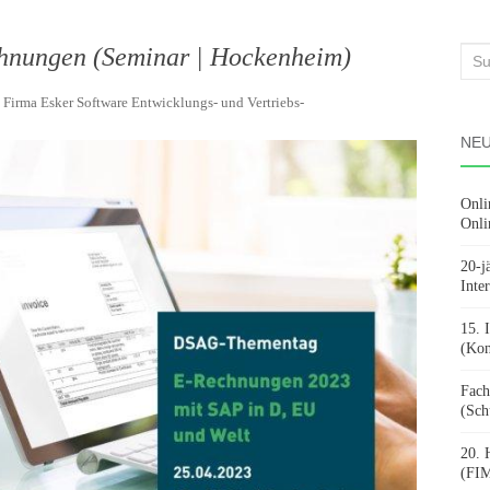
nungen (Seminar | Hockenheim)
Suc
nach
n
Firma Esker Software Entwicklungs- und Vertriebs-
NEU
Onli
Onli
20-j
Inte
15. 
(Kon
Fach
(Sch
20. 
(FIM