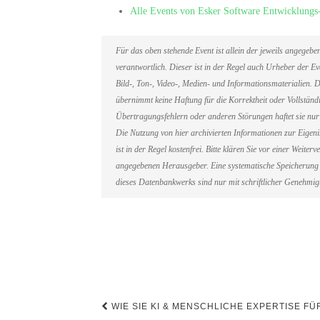
Alle Events von Esker Software Entwicklungs
Für das oben stehende Event ist allein der jeweils angegeb
verantwortlich. Dieser ist in der Regel auch Urheber der 
Bild-, Ton-, Video-, Medien- und Informationsmaterialien
übernimmt keine Haftung für die Korrektheit oder Vollständi
Übertragungsfehlern oder anderen Störungen haftet sie nur 
Die Nutzung von hier archivierten Informationen zur Eigen
ist in der Regel kostenfrei. Bitte klären Sie vor einer Weit
angegebenen Herausgeber. Eine systematische Speicherung 
dieses Datenbankwerks sind nur mit schriftlicher Genehmi
Beitragsnavigation
WIE SIE KI & MENSCHLICHE EXPERTISE F