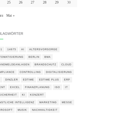
25
26
27
28
29
30
rz
Mai »
HLAGWÖRTER
01
14675
AI
ALTERSVORSORGE
TOMATISIERUNG
BERLIN
BMA
ANDMELDEANLAGEN
BRANDSCHUTZ
CLOUD
MPLIANCE
CONTROLLING
DIGITALISIERUNG
N
DINZLER
EDTIME
EDTIME PLUS
ERP
ENT
EXCEL
FINANZPLANUNG
ISO
IT
 SICHERHEIT
KI
KONZERT
NSTLICHE INTELLIGENZ
MARKETING
MESSE
CROSOFT
MUSIK
NACHHALTIGKEIT