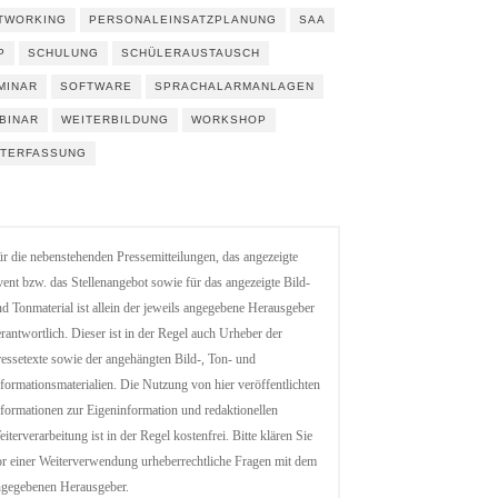
TWORKING
PERSONALEINSATZPLANUNG
SAA
P
SCHULUNG
SCHÜLERAUSTAUSCH
MINAR
SOFTWARE
SPRACHALARMANLAGEN
BINAR
WEITERBILDUNG
WORKSHOP
ITERFASSUNG
r die nebenstehenden Pressemitteilungen, das angezeigte
ent bzw. das Stellenangebot sowie für das angezeigte Bild-
d Tonmaterial ist allein der jeweils angegebene Herausgeber
rantwortlich. Dieser ist in der Regel auch Urheber der
essetexte sowie der angehängten Bild-, Ton- und
formationsmaterialien. Die Nutzung von hier veröffentlichten
formationen zur Eigeninformation und redaktionellen
iterverarbeitung ist in der Regel kostenfrei. Bitte klären Sie
r einer Weiterverwendung urheberrechtliche Fragen mit dem
ngegebenen Herausgeber.