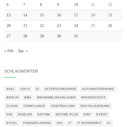
6
7
8
9
10
11
12
13
14
15
16
17
18
19
20
21
22
23
24
25
26
27
28
29
30
31
« Feb.
Apr. »
SCHLAGWÖRTER
9001
14675
AI
ALTERSVORSORGE
AUTOMATISIERUNG
BERLIN
BMA
BRANDMELDEANLAGEN
BRANDSCHUTZ
CLOUD
COMPLIANCE
CONTROLLING
DIGITALISIERUNG
DIN
DINZLER
EDTIME
EDTIME PLUS
ERP
EVENT
EXCEL
FINANZPLANUNG
ISO
IT
IT SICHERHEIT
KI