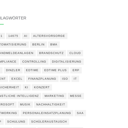
HLAGWÖRTER
01
14675
AI
ALTERSVORSORGE
TOMATISIERUNG
BERLIN
BMA
ANDMELDEANLAGEN
BRANDSCHUTZ
CLOUD
MPLIANCE
CONTROLLING
DIGITALISIERUNG
N
DINZLER
EDTIME
EDTIME PLUS
ERP
ENT
EXCEL
FINANZPLANUNG
ISO
IT
 SICHERHEIT
KI
KONZERT
NSTLICHE INTELLIGENZ
MARKETING
MESSE
CROSOFT
MUSIK
NACHHALTIGKEIT
TWORKING
PERSONALEINSATZPLANUNG
SAA
P
SCHULUNG
SCHÜLERAUSTAUSCH