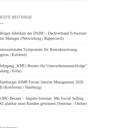
:
ESTE BEITRÄGE
ähriges Jubiläum des DSIM – Dachverband Schweizer
rim Manager (Networking | Rapperswil)
Internationales Symposium für Restrukturierung
gress | Kufstein)
lehrgang „KMU-Berater für Unternehmensnachfolge“
ulung | Köln)
Hamburger AIMP Forum Interim Management 2026
) (Konferenz | Hamburg)
KMU-Berater – Impuls-Seminar: Mit Social Selling
KI planbar neue Kunden gewinnen (Seminar | Online)