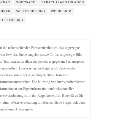
MINAR
SOFTWARE
SPRACHALARMANLAGEN
BINAR
WEITERBILDUNG
WORKSHOP
ITERFASSUNG
r die nebenstehenden Pressemitteilungen, das angezeigte
ent bzw. das Stellenangebot sowie für das angezeigte Bild-
d Tonmaterial ist allein der jeweils angegebene Herausgeber
rantwortlich. Dieser ist in der Regel auch Urheber der
essetexte sowie der angehängten Bild-, Ton- und
formationsmaterialien. Die Nutzung von hier veröffentlichten
formationen zur Eigeninformation und redaktionellen
iterverarbeitung ist in der Regel kostenfrei. Bitte klären Sie
r einer Weiterverwendung urheberrechtliche Fragen mit dem
ngegebenen Herausgeber.