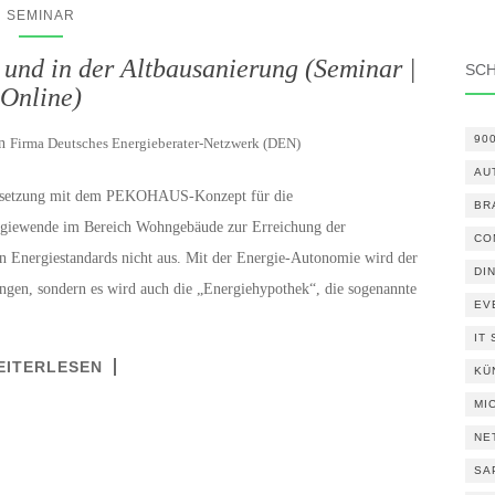
SEMINAR
und in der Altbausanierung (Seminar |
SC
Online)
90
on
Firma Deutsches Energieberater-Netzwerk (DEN)
AU
-Umsetzung mit dem PEKOHAUS-Konzept für die
BR
ergiewende im Bereich Wohngebäude zur Erreichung der
CO
gen Energiestandards nicht aus. Mit der Energie-Autonomie wird der
DI
ungen, sondern es wird auch die „Energiehypothek“, die sogenannte
EV
IT
EITERLESEN
KÜ
MI
NE
SA