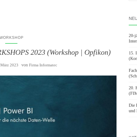
nach
NEU
20-j
WORKSHOP
Inte
HOPS 2023 (Workshop | Opfikon)
15. 
(Kon
 März 2023
von
Firma Informatec
Fach
(Sch
20. 
(FIM
Die 
und 