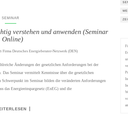
SE
WE
SEMINAR
ZE
chtig verstehen und anwenden (Seminar
| Online)
Fü
on
Firma Deutsches Energieberater-Netzwerk (DEN)
Ev
un
hlreiche Änderungen der gesetzlichen Anforderungen bei der
ve
 Das Seminar vermittelt Kenntnisse über die gesetzlichen
Pr
In
n Schwerpunkt im Seminar bilden die veränderten Anforderungen
In
ss das Energieeinspargesetz (EnEG) und die
We
vo
a
EITERLESEN