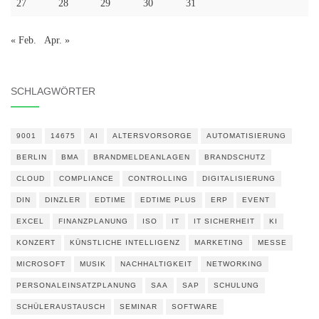
27
28
29
30
31
« Feb.
Apr. »
SCHLAGWÖRTER
9001
14675
AI
ALTERSVORSORGE
AUTOMATISIERUNG
BERLIN
BMA
BRANDMELDEANLAGEN
BRANDSCHUTZ
CLOUD
COMPLIANCE
CONTROLLING
DIGITALISIERUNG
DIN
DINZLER
EDTIME
EDTIME PLUS
ERP
EVENT
EXCEL
FINANZPLANUNG
ISO
IT
IT SICHERHEIT
KI
KONZERT
KÜNSTLICHE INTELLIGENZ
MARKETING
MESSE
MICROSOFT
MUSIK
NACHHALTIGKEIT
NETWORKING
PERSONALEINSATZPLANUNG
SAA
SAP
SCHULUNG
SCHÜLERAUSTAUSCH
SEMINAR
SOFTWARE