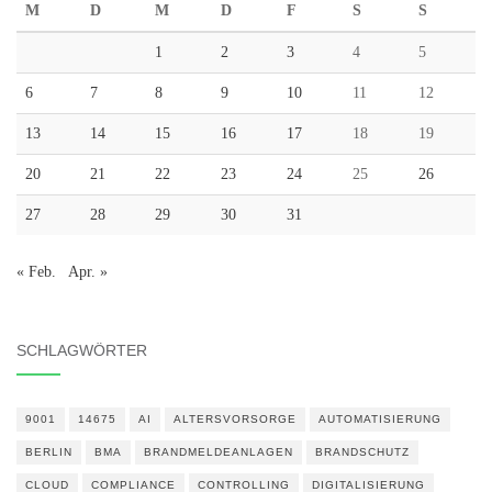
M
D
M
D
F
S
S
1
2
3
4
5
6
7
8
9
10
11
12
13
14
15
16
17
18
19
20
21
22
23
24
25
26
27
28
29
30
31
« Feb.
Apr. »
SCHLAGWÖRTER
9001
14675
AI
ALTERSVORSORGE
AUTOMATISIERUNG
BERLIN
BMA
BRANDMELDEANLAGEN
BRANDSCHUTZ
CLOUD
COMPLIANCE
CONTROLLING
DIGITALISIERUNG