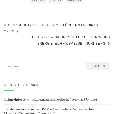
KRYPTO
MINING
WEBINAR
Beitragsnavigation
KLIMASCHUTZ: FORDERN STATT FÖRDERN (WEBINAR |
ONLINE)
ELTEC 2023 – FACHMESSE FÜR ELEKTRO- UND
ENERGIETECHNIK (MESSE | NÜRNBERG)
Suchen
SUCHEN
nach:
NEUESTE BEITRÄGE
Online-Infoabend: Schüleraustausch weltweit (Webinar | Online)
20-jähriges Jubiläum des DSIM – Dachverband Schweizer Interim
Manager (Networking | Rapperswil)