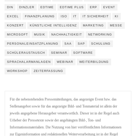
DIN
DINZLER
EDTIME
EDTIME PLUS
ERP
EVENT
EXCEL
FINANZPLANUNG
ISO
IT
IT SICHERHEIT
KI
KONZERT
KÜNSTLICHE INTELLIGENZ
MARKETING
MESSE
MICROSOFT
MUSIK
NACHHALTIGKEIT
NETWORKING
PERSONALEINSATZPLANUNG
SAA
SAP
SCHULUNG
SCHÜLERAUSTAUSCH
SEMINAR
SOFTWARE
SPRACHALARMANLAGEN
WEBINAR
WEITERBILDUNG
WORKSHOP
ZEITERFASSUNG
Für die nebenstehenden Pressemitteilungen, das angezeigte Event bzw. das
Stellenangebot sowie für das angezeigte Bild- und Tonmaterial ist allein der
jeweils angegebene Herausgeber verantwortlich. Dieser ist in der Regel auch
Urheber der Pressetexte sowie der angehängten Bild-, Ton- und
Informationsmaterialien. Die Nutzung von hier veröffentlichten Informationen
zur Eigeninformation und redaktionellen Weiterverarbeitung ist in der Regel