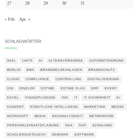
27
28
29
30
31
« Feb.
Apr. »
SCHLAGWÖRTER
9001
14675
AI
ALTERSVORSORGE
AUTOMATISIERUNG
BERLIN
BMA
BRANDMELDEANLAGEN
BRANDSCHUTZ
CLOUD
COMPLIANCE
CONTROLLING
DIGITALISIERUNG
DIN
DINZLER
EDTIME
EDTIME PLUS
ERP
EVENT
EXCEL
FINANZPLANUNG
ISO
IT
IT SICHERHEIT
KI
KONZERT
KÜNSTLICHE INTELLIGENZ
MARKETING
MESSE
MICROSOFT
MUSIK
NACHHALTIGKEIT
NETWORKING
PERSONALEINSATZPLANUNG
SAA
SAP
SCHULUNG
SCHÜLERAUSTAUSCH
SEMINAR
SOFTWARE