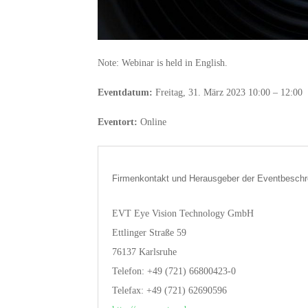
Note: Webinar is held in English.
Eventdatum:
Freitag, 31. März 2023 10:00 – 12:00
Eventort:
Online
Firmenkontakt und Herausgeber der Eventbeschr
EVT Eye Vision Technology GmbH
Ettlinger Straße 59
76137 Karlsruhe
Telefon: +49 (721) 66800423-0
Telefax: +49 (721) 62690596