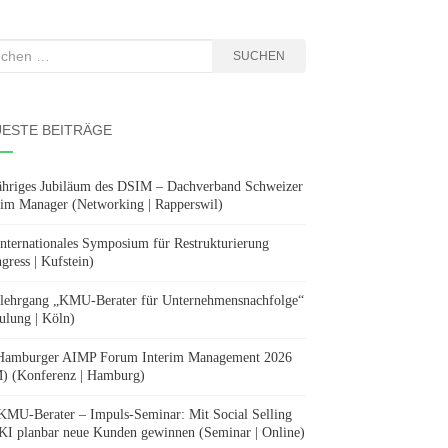
hen
SUCHEN
:
ESTE BEITRÄGE
ähriges Jubiläum des DSIM – Dachverband Schweizer
rim Manager (Networking | Rapperswil)
Internationales Symposium für Restrukturierung
gress | Kufstein)
lehrgang „KMU-Berater für Unternehmensnachfolge“
ulung | Köln)
Hamburger AIMP Forum Interim Management 2026
) (Konferenz | Hamburg)
KMU-Berater – Impuls-Seminar: Mit Social Selling
KI planbar neue Kunden gewinnen (Seminar | Online)