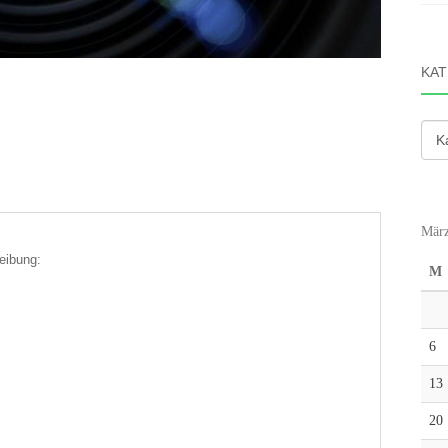
KAT
Kate
März
eibung:
M
6
13
20