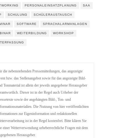
TWORKING
PERSONALEINSATZPLANUNG
SAA
P
SCHULUNG
SCHÜLERAUSTAUSCH
MINAR
SOFTWARE
SPRACHALARMANLAGEN
BINAR
WEITERBILDUNG
WORKSHOP
ITERFASSUNG
r die nebenstehenden Pressemitteilungen, das angezeigte
ent bzw. das Stellenangebot sowie für das angezeigte Bild-
d Tonmaterial ist allein der jeweils angegebene Herausgeber
rantwortlich. Dieser ist in der Regel auch Urheber der
essetexte sowie der angehängten Bild-, Ton- und
formationsmaterialien. Die Nutzung von hier veröffentlichten
formationen zur Eigeninformation und redaktionellen
iterverarbeitung ist in der Regel kostenfrei. Bitte klären Sie
r einer Weiterverwendung urheberrechtliche Fragen mit dem
ngegebenen Herausgeber.