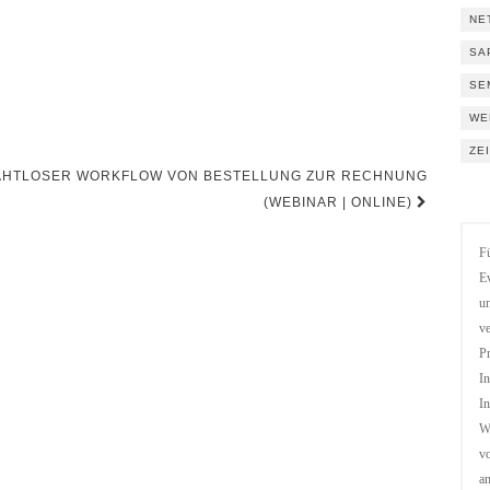
NE
SA
SE
WE
ZE
N NAHTLOSER WORKFLOW VON BESTELLUNG ZUR RECHNUNG
(WEBINAR | ONLINE)
Fü
Ev
un
ve
Pr
In
In
We
vo
a