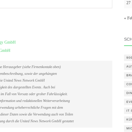
27
« Fe
SC
logy GmbH
y GmbH
90
AU
ene Herausgeber (siehe Firmenkontakt oben)
Eventbeschreibung, sowie der angehängten
BR
. Die United News Network GmbH
CO
gkeit des dargestellten Events. Auch bei
DI
im Fall von Vorsatz oder grober Fahrlässigkeit.
information und redaktionellen Weiterverarbeitung
EV
erverwendung urheberrechtliche Fragen mit dem
IT
dieser Daten sowie die Verwendung auch von Teilen
KÜ
gung durch die United News Network GmbH gestattet
MI