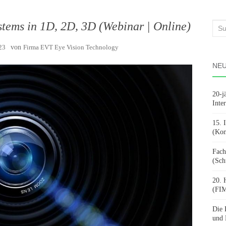
tems in 1D, 2D, 3D (Webinar | Online)
Suc
nach
23
von
Firma EVT Eye Vision Technology
NEU
20-j
Inte
15. 
(Kon
Fach
(Sch
20. 
(FIM
Die 
und 