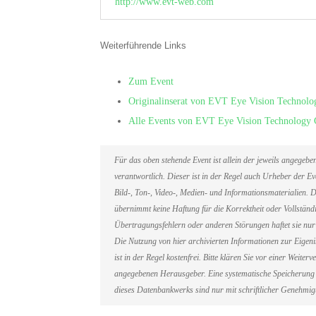
http://www.evt-web.com
Weiterführende Links
Zum Event
Originalinserat von EVT Eye Vision Techno
Alle Events von EVT Eye Vision Technolog
Für das oben stehende Event ist allein der jeweils angegeb
verantwortlich. Dieser ist in der Regel auch Urheber der 
Bild-, Ton-, Video-, Medien- und Informationsmaterialien
übernimmt keine Haftung für die Korrektheit oder Vollständi
Übertragungsfehlern oder anderen Störungen haftet sie nur 
Die Nutzung von hier archivierten Informationen zur Eigen
ist in der Regel kostenfrei. Bitte klären Sie vor einer Weit
angegebenen Herausgeber. Eine systematische Speicherung 
dieses Datenbankwerks sind nur mit schriftlicher Genehmi