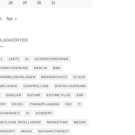
28
29
30
31
b.
Apr. »
HLAGWÖRTER
01
14675
AI
ALTERSVORSORGE
TOMATISIERUNG
BERLIN
BMA
ANDMELDEANLAGEN
BRANDSCHUTZ
CLOUD
MPLIANCE
CONTROLLING
DIGITALISIERUNG
N
DINZLER
EDTIME
EDTIME PLUS
ERP
ENT
EXCEL
FINANZPLANUNG
ISO
IT
 SICHERHEIT
KI
KONZERT
NSTLICHE INTELLIGENZ
MARKETING
MESSE
CROSOFT
MUSIK
NACHHALTIGKEIT