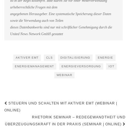
ist in der Regel kostenfrei. Bitte klären Sie vor einer Weiterverwendung
urheberrechtliche Fragen mit dem
angegebenen Herausgeber. Eine systematische Speicherung dieser Daten
sowie die Verwendung auch von Teilen
dieses Datenbankwerks sind nur mit schriftlicher Genehmigung durch die
United News Network GmbH gestattet
AKTIVER EMT
CLS
DIGITALISIERUNG
ENERGIE
ENERGIEMANAGEMENT
ENERGIEVERSORGUNG
IOT
WEBINAR
Beitragsnavigation
STEUERN UND SCHALTEN MIT AKTIVER EMT (WEBINAR |
ONLINE)
RHETORIK SEMINAR – REDEGEWANDTHEIT UND
ÜBERZEUGUNGSKRAFT IN DER PRAXIS (SEMINAR | ONLINE)