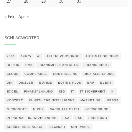
27
28
29
30
31
« Feb.
Apr. »
SCHLAGWÖRTER
9001
14675
AI
ALTERSVORSORGE
AUTOMATISIERUNG
BERLIN
BMA
BRANDMELDEANLAGEN
BRANDSCHUTZ
CLOUD
COMPLIANCE
CONTROLLING
DIGITALISIERUNG
DIN
DINZLER
EDTIME
EDTIME PLUS
ERP
EVENT
EXCEL
FINANZPLANUNG
ISO
IT
IT SICHERHEIT
KI
KONZERT
KÜNSTLICHE INTELLIGENZ
MARKETING
MESSE
MICROSOFT
MUSIK
NACHHALTIGKEIT
NETWORKING
PERSONALEINSATZPLANUNG
SAA
SAP
SCHULUNG
SCHÜLERAUSTAUSCH
SEMINAR
SOFTWARE