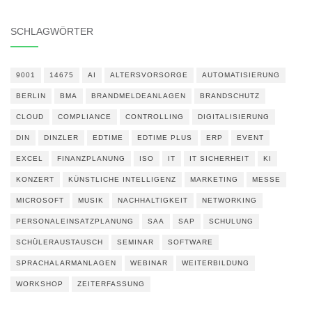
SCHLAGWÖRTER
9001
14675
AI
ALTERSVORSORGE
AUTOMATISIERUNG
BERLIN
BMA
BRANDMELDEANLAGEN
BRANDSCHUTZ
CLOUD
COMPLIANCE
CONTROLLING
DIGITALISIERUNG
DIN
DINZLER
EDTIME
EDTIME PLUS
ERP
EVENT
EXCEL
FINANZPLANUNG
ISO
IT
IT SICHERHEIT
KI
KONZERT
KÜNSTLICHE INTELLIGENZ
MARKETING
MESSE
MICROSOFT
MUSIK
NACHHALTIGKEIT
NETWORKING
PERSONALEINSATZPLANUNG
SAA
SAP
SCHULUNG
SCHÜLERAUSTAUSCH
SEMINAR
SOFTWARE
SPRACHALARMANLAGEN
WEBINAR
WEITERBILDUNG
WORKSHOP
ZEITERFASSUNG