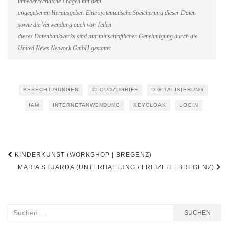
urheberrechtliche Fragen mit dem
angegebenen Herausgeber. Eine systematische Speicherung dieser Daten
sowie die Verwendung auch von Teilen
dieses Datenbankwerks sind nur mit schriftlicher Genehmigung durch die
United News Network GmbH gestattet
BERECHTIGUNGEN
CLOUDZUGRIFF
DIGITALISIERUNG
IAM
INTERNETANWENDUNG
KEYCLOAK
LOGIN
Beitragsnavigation
KINDERKUNST (WORKSHOP | BREGENZ)
MARIA STUARDA (UNTERHALTUNG / FREIZEIT | BREGENZ)
Suchen
SUCHEN
nach: