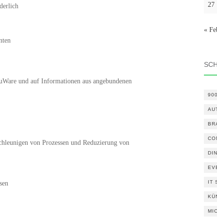
27
derlich
« Fe
nten
SC
cuWare und auf Informationen aus angebundenen
90
AU
BR
CO
schleunigen von Prozessen und Reduzierung von
DI
EV
IT
sen
KÜ
MI