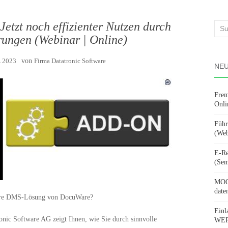
etzt noch effizienter Nutzen durch
Suc
rungen (Webinar | Online)
nach
z 2023
von
Firma Datatronic Software
NEU
Frem
Onli
Führ
(Web
E-Re
(Sem
MOOV
date
 Ihre DMS-Lösung von DocuWare?
Einl
nic Software AG zeigt Ihnen, wie Sie durch sinnvolle
WERD