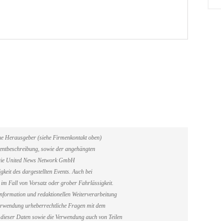
ene Herausgeber (siehe Firmenkontakt oben)
Eventbeschreibung, sowie der angehängten
. Die United News Network GmbH
gkeit des dargestellten Events. Auch bei
im Fall von Vorsatz oder grober Fahrlässigkeit.
information und redaktionellen Weiterverarbeitung
erverwendung urheberrechtliche Fragen mit dem
dieser Daten sowie die Verwendung auch von Teilen