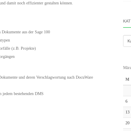
nd damit noch effizienter gestalten können.
KAT
ten Dokumente aus der Sage 100
Kate
ntypen
rfälle (z.B. Projekte)
Vorgängen
März
e Dokumente und deren Verschlagwortung nach DocuWare
M
n jedem bestehenden DMS
6
13
20