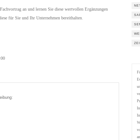
NE
-Fachvortrag an und lernen Sie diese wertvollen Ergänzungen
SA
diese für Sie und Ihr Unternehmen bereithalten.
SE
WE
ZE
:00
Fü
Ev
un
ve
eibung:
Pr
In
In
We
vo
a