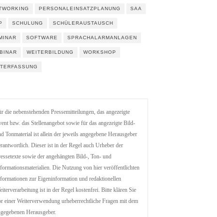
TWORKING
PERSONALEINSATZPLANUNG
SAA
P
SCHULUNG
SCHÜLERAUSTAUSCH
MINAR
SOFTWARE
SPRACHALARMANLAGEN
BINAR
WEITERBILDUNG
WORKSHOP
ITERFASSUNG
r die nebenstehenden Pressemitteilungen, das angezeigte
ent bzw. das Stellenangebot sowie für das angezeigte Bild-
d Tonmaterial ist allein der jeweils angegebene Herausgeber
rantwortlich. Dieser ist in der Regel auch Urheber der
essetexte sowie der angehängten Bild-, Ton- und
formationsmaterialien. Die Nutzung von hier veröffentlichten
formationen zur Eigeninformation und redaktionellen
iterverarbeitung ist in der Regel kostenfrei. Bitte klären Sie
r einer Weiterverwendung urheberrechtliche Fragen mit dem
ngegebenen Herausgeber.