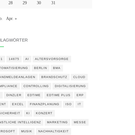
28
29
30
31
b.
Apr. »
HLAGWÖRTER
01
14675
AI
ALTERSVORSORGE
TOMATISIERUNG
BERLIN
BMA
ANDMELDEANLAGEN
BRANDSCHUTZ
CLOUD
MPLIANCE
CONTROLLING
DIGITALISIERUNG
N
DINZLER
EDTIME
EDTIME PLUS
ERP
ENT
EXCEL
FINANZPLANUNG
ISO
IT
 SICHERHEIT
KI
KONZERT
NSTLICHE INTELLIGENZ
MARKETING
MESSE
CROSOFT
MUSIK
NACHHALTIGKEIT