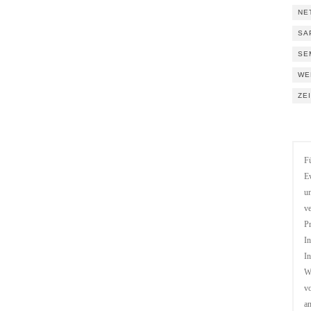
NE
SA
SE
WE
ZE
Fü
Ev
un
ve
Pr
In
In
We
vo
a