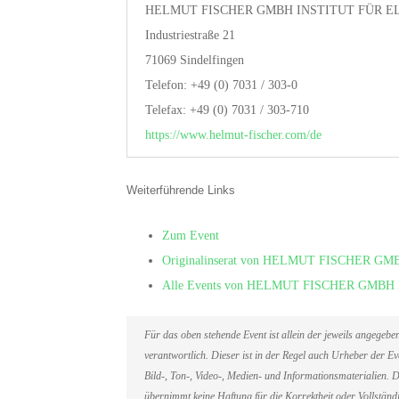
HELMUT FISCHER GMBH INSTITUT FÜR 
Industriestraße 21
71069 Sindelfingen
Telefon: +49 (0) 7031 / 303-0
Telefax: +49 (0) 7031 / 303-710
https://www.helmut-fischer.com/de
Weiterführende Links
Zum Event
Originalinserat von HELMUT FISCHER
Alle Events von HELMUT FISCHER GM
Für das oben stehende Event ist allein der jeweils angegeb
verantwortlich. Dieser ist in der Regel auch Urheber der 
Bild-, Ton-, Video-, Medien- und Informationsmaterialien
übernimmt keine Haftung für die Korrektheit oder Vollständi