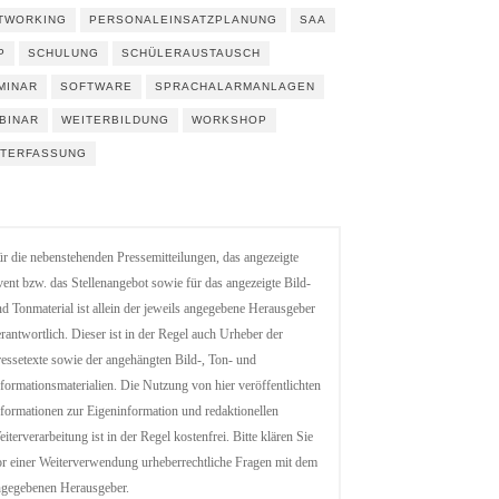
TWORKING
PERSONALEINSATZPLANUNG
SAA
P
SCHULUNG
SCHÜLERAUSTAUSCH
MINAR
SOFTWARE
SPRACHALARMANLAGEN
BINAR
WEITERBILDUNG
WORKSHOP
ITERFASSUNG
r die nebenstehenden Pressemitteilungen, das angezeigte
ent bzw. das Stellenangebot sowie für das angezeigte Bild-
d Tonmaterial ist allein der jeweils angegebene Herausgeber
rantwortlich. Dieser ist in der Regel auch Urheber der
essetexte sowie der angehängten Bild-, Ton- und
formationsmaterialien. Die Nutzung von hier veröffentlichten
formationen zur Eigeninformation und redaktionellen
iterverarbeitung ist in der Regel kostenfrei. Bitte klären Sie
r einer Weiterverwendung urheberrechtliche Fragen mit dem
ngegebenen Herausgeber.