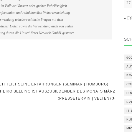
27
im Fall von Vorsatz oder grober Fahrlässigkeit.
information und redaktionellen Weiterverarbeitung
« Fe
erverwendung urheberrechtliche Fragen mit dem
dieser Daten sowie die Verwendung auch von Teilen
gung durch die United News Network GmbH gestattet
SC
90
AU
BR
CH TEILT SEINE ERFAHRUNGEN (SEMINAR | HOMBURG)
CO
HEIKO BELLING IST AUSZUBILDENDER DES MONATS MÄRZ
DI
(PRESSETERMIN | VELTEN)
EV
IT
KÜ
MI