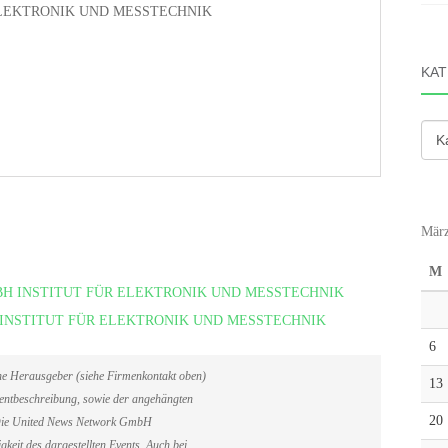
ELEKTRONIK UND MESSTECHNIK
KAT
Kate
März
M
 GMBH INSTITUT FÜR ELEKTRONIK UND MESSTECHNIK
BH INSTITUT FÜR ELEKTRONIK UND MESSTECHNIK
6
ene Herausgeber (siehe Firmenkontakt oben)
13
Eventbeschreibung, sowie der angehängten
20
. Die United News Network GmbH
gkeit des dargestellten Events. Auch bei