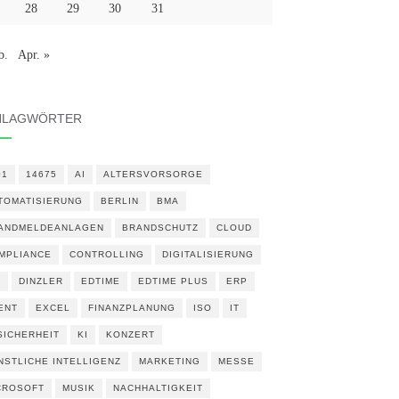
28
29
30
31
b.
Apr. »
HLAGWÖRTER
01
14675
AI
ALTERSVORSORGE
TOMATISIERUNG
BERLIN
BMA
ANDMELDEANLAGEN
BRANDSCHUTZ
CLOUD
MPLIANCE
CONTROLLING
DIGITALISIERUNG
N
DINZLER
EDTIME
EDTIME PLUS
ERP
ENT
EXCEL
FINANZPLANUNG
ISO
IT
 SICHERHEIT
KI
KONZERT
NSTLICHE INTELLIGENZ
MARKETING
MESSE
CROSOFT
MUSIK
NACHHALTIGKEIT