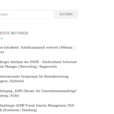
hen
SUCHEN
:
ESTE BEITRÄGE
ne-Infoabend: Schüleraustausch weltweit (Webinar |
ne)
ähriges Jubiläum des DSIM – Dachverband Schweizer
rim Manager (Networking | Rapperswil)
Internationales Symposium für Restrukturierung
gress | Kufstein)
lehrgang „KMU-Berater für Unternehmensnachfolge“
ulung | Köln)
Hamburger AIMP Forum Interim Management 2026
) (Konferenz | Hamburg)