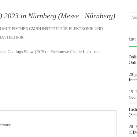
 2023 in Nürnberg (Messe | Nürnberg)
Suc
nach
ELMUT FISCHER GMBH INSTITUT FÜR ELEKTRONIK UND
ESSTECHNIK
NEU
ropean Coatings Show (ECS) – Fachmesse für die Lack- und
Onli
Onli
20-j
Inte
15. 
(Kon
Fach
(Sch
eibung:
20. 
(FIM