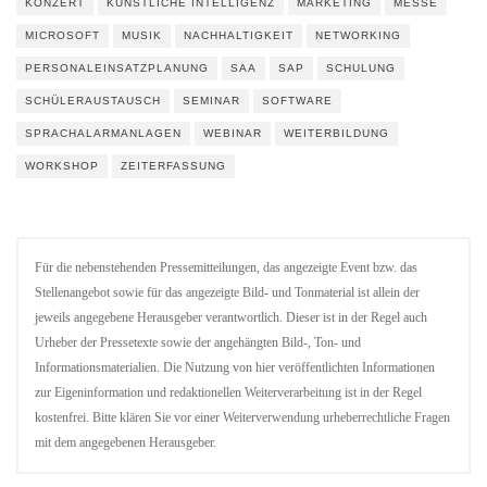
KONZERT
KÜNSTLICHE INTELLIGENZ
MARKETING
MESSE
MICROSOFT
MUSIK
NACHHALTIGKEIT
NETWORKING
PERSONALEINSATZPLANUNG
SAA
SAP
SCHULUNG
SCHÜLERAUSTAUSCH
SEMINAR
SOFTWARE
SPRACHALARMANLAGEN
WEBINAR
WEITERBILDUNG
WORKSHOP
ZEITERFASSUNG
Für die nebenstehenden Pressemitteilungen, das angezeigte Event bzw. das
Stellenangebot sowie für das angezeigte Bild- und Tonmaterial ist allein der
jeweils angegebene Herausgeber verantwortlich. Dieser ist in der Regel auch
Urheber der Pressetexte sowie der angehängten Bild-, Ton- und
Informationsmaterialien. Die Nutzung von hier veröffentlichten Informationen
zur Eigeninformation und redaktionellen Weiterverarbeitung ist in der Regel
kostenfrei. Bitte klären Sie vor einer Weiterverwendung urheberrechtliche Fragen
mit dem angegebenen Herausgeber.