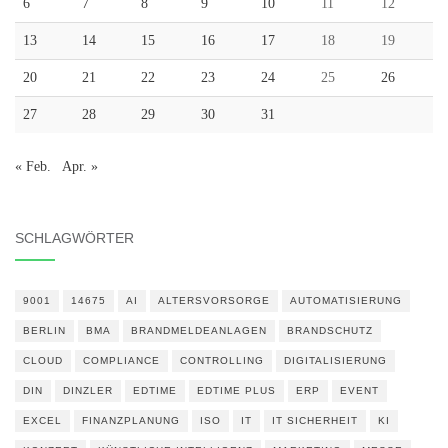
6
7
8
9
10
11
12
13
14
15
16
17
18
19
20
21
22
23
24
25
26
27
28
29
30
31
« Feb.
Apr. »
SCHLAGWÖRTER
9001
14675
AI
ALTERSVORSORGE
AUTOMATISIERUNG
BERLIN
BMA
BRANDMELDEANLAGEN
BRANDSCHUTZ
CLOUD
COMPLIANCE
CONTROLLING
DIGITALISIERUNG
DIN
DINZLER
EDTIME
EDTIME PLUS
ERP
EVENT
EXCEL
FINANZPLANUNG
ISO
IT
IT SICHERHEIT
KI