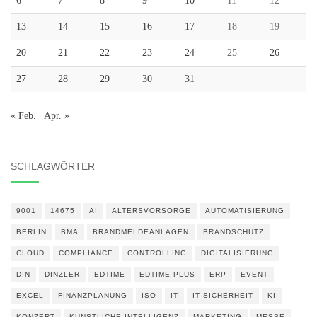
6
7
8
9
10
11
12
13
14
15
16
17
18
19
20
21
22
23
24
25
26
27
28
29
30
31
« Feb.
Apr. »
SCHLAGWÖRTER
9001
14675
AI
ALTERSVORSORGE
AUTOMATISIERUNG
BERLIN
BMA
BRANDMELDEANLAGEN
BRANDSCHUTZ
CLOUD
COMPLIANCE
CONTROLLING
DIGITALISIERUNG
DIN
DINZLER
EDTIME
EDTIME PLUS
ERP
EVENT
EXCEL
FINANZPLANUNG
ISO
IT
IT SICHERHEIT
KI
KONZERT
KÜNSTLICHE INTELLIGENZ
MARKETING
MESSE