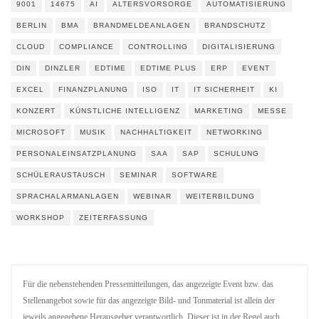
9001
14675
AI
ALTERSVORSORGE
AUTOMATISIERUNG
BERLIN
BMA
BRANDMELDEANLAGEN
BRANDSCHUTZ
CLOUD
COMPLIANCE
CONTROLLING
DIGITALISIERUNG
DIN
DINZLER
EDTIME
EDTIME PLUS
ERP
EVENT
EXCEL
FINANZPLANUNG
ISO
IT
IT SICHERHEIT
KI
KONZERT
KÜNSTLICHE INTELLIGENZ
MARKETING
MESSE
MICROSOFT
MUSIK
NACHHALTIGKEIT
NETWORKING
PERSONALEINSATZPLANUNG
SAA
SAP
SCHULUNG
SCHÜLERAUSTAUSCH
SEMINAR
SOFTWARE
SPRACHALARMANLAGEN
WEBINAR
WEITERBILDUNG
WORKSHOP
ZEITERFASSUNG
Für die nebenstehenden Pressemitteilungen, das angezeigte Event bzw. das
Stellenangebot sowie für das angezeigte Bild- und Tonmaterial ist allein der
jeweils angegebene Herausgeber verantwortlich. Dieser ist in der Regel auch