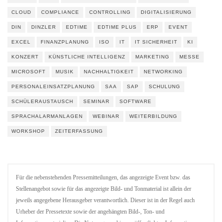
CLOUD
COMPLIANCE
CONTROLLING
DIGITALISIERUNG
DIN
DINZLER
EDTIME
EDTIME PLUS
ERP
EVENT
EXCEL
FINANZPLANUNG
ISO
IT
IT SICHERHEIT
KI
KONZERT
KÜNSTLICHE INTELLIGENZ
MARKETING
MESSE
MICROSOFT
MUSIK
NACHHALTIGKEIT
NETWORKING
PERSONALEINSATZPLANUNG
SAA
SAP
SCHULUNG
SCHÜLERAUSTAUSCH
SEMINAR
SOFTWARE
SPRACHALARMANLAGEN
WEBINAR
WEITERBILDUNG
WORKSHOP
ZEITERFASSUNG
Für die nebenstehenden Pressemitteilungen, das angezeigte Event bzw. das
Stellenangebot sowie für das angezeigte Bild- und Tonmaterial ist allein der
jeweils angegebene Herausgeber verantwortlich. Dieser ist in der Regel auch
Urheber der Pressetexte sowie der angehängten Bild-, Ton- und