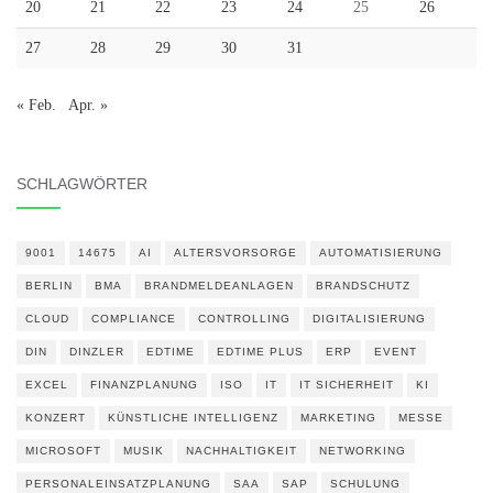
20
21
22
23
24
25
26
27
28
29
30
31
« Feb.
Apr. »
SCHLAGWÖRTER
9001
14675
AI
ALTERSVORSORGE
AUTOMATISIERUNG
BERLIN
BMA
BRANDMELDEANLAGEN
BRANDSCHUTZ
CLOUD
COMPLIANCE
CONTROLLING
DIGITALISIERUNG
DIN
DINZLER
EDTIME
EDTIME PLUS
ERP
EVENT
EXCEL
FINANZPLANUNG
ISO
IT
IT SICHERHEIT
KI
KONZERT
KÜNSTLICHE INTELLIGENZ
MARKETING
MESSE
MICROSOFT
MUSIK
NACHHALTIGKEIT
NETWORKING
PERSONALEINSATZPLANUNG
SAA
SAP
SCHULUNG