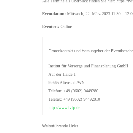
Alle Termine als Überblick finden Sie hier: https://ivf
Eventdatum:
Mittwoch, 22. März 2023 11:30 – 12:0
Eventort:
Online
Firmenkontakt und Herausgeber der Eventbeschr
Institut für Vorsorge und Finanzplanung GmbH
Auf der Haide 1
92665 Altenstadt/WN
Telefon: +49 (9602) 9449280
Telefax: +49 (9602) 94492810
http://www.ivfp.de
Weiterführende Links