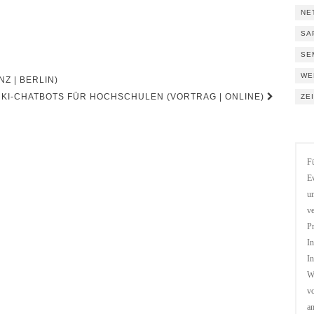
NE
SA
SE
WE
Z | BERLIN)
 KI-CHATBOTS FÜR HOCHSCHULEN (VORTRAG | ONLINE)
ZE
Fü
Ev
un
ve
Pr
In
In
We
vo
a