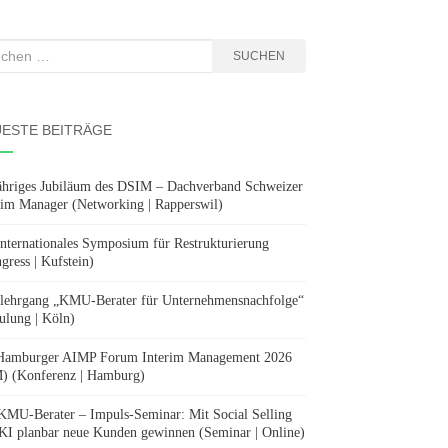
hen
SUCHEN
:
ESTE BEITRÄGE
ähriges Jubiläum des DSIM – Dachverband Schweizer
rim Manager (Networking | Rapperswil)
Internationales Symposium für Restrukturierung
gress | Kufstein)
lehrgang „KMU-Berater für Unternehmensnachfolge“
ulung | Köln)
Hamburger AIMP Forum Interim Management 2026
) (Konferenz | Hamburg)
KMU-Berater – Impuls-Seminar: Mit Social Selling
KI planbar neue Kunden gewinnen (Seminar | Online)