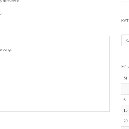
p.de/events/
0
KAT
Kate
eibung:
März
M
6
13
20