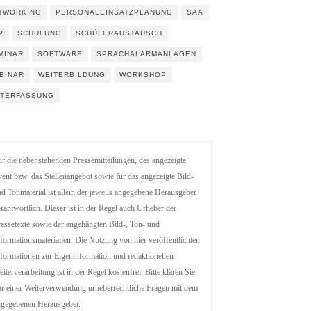
TWORKING
PERSONALEINSATZPLANUNG
SAA
P
SCHULUNG
SCHÜLERAUSTAUSCH
MINAR
SOFTWARE
SPRACHALARMANLAGEN
BINAR
WEITERBILDUNG
WORKSHOP
ITERFASSUNG
r die nebenstehenden Pressemitteilungen, das angezeigte
ent bzw. das Stellenangebot sowie für das angezeigte Bild-
d Tonmaterial ist allein der jeweils angegebene Herausgeber
rantwortlich. Dieser ist in der Regel auch Urheber der
essetexte sowie der angehängten Bild-, Ton- und
formationsmaterialien. Die Nutzung von hier veröffentlichten
formationen zur Eigeninformation und redaktionellen
iterverarbeitung ist in der Regel kostenfrei. Bitte klären Sie
r einer Weiterverwendung urheberrechtliche Fragen mit dem
ngegebenen Herausgeber.