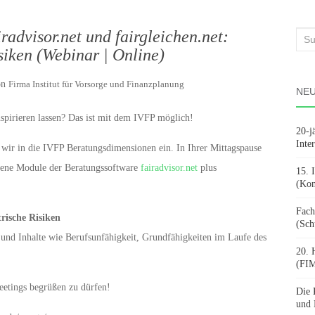
advisor.net und fairgleichen.net:
Suc
siken (Webinar | Online)
nach
on
Firma Institut für Vorsorge und Finanzplanung
NEU
spirieren lassen? Das ist mit dem IVFP möglich!
20-j
Inte
wir in die IVFP Beratungsdimensionen ein. In Ihrer Mittagspause
edene Module der Beratungssoftware
fairadvisor.net
plus
15. 
(Kon
Fach
rische Risiken
(Sch
d Inhalte wie Berufsunfähigkeit, Grundfähigkeiten im Laufe des
20. 
(FIM
eetings begrüßen zu dürfen!
Die 
und 