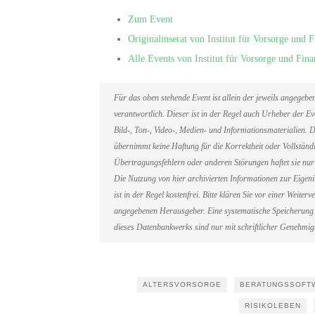
Zum Event
Originalinserat von Institut für Vorsorge un
Alle Events von Institut für Vorsorge und F
Für das oben stehende Event ist allein der jeweils angegeb
verantwortlich. Dieser ist in der Regel auch Urheber der 
Bild-, Ton-, Video-, Medien- und Informationsmaterialien
übernimmt keine Haftung für die Korrektheit oder Vollständi
Übertragungsfehlern oder anderen Störungen haftet sie nur 
Die Nutzung von hier archivierten Informationen zur Eigen
ist in der Regel kostenfrei. Bitte klären Sie vor einer Weit
angegebenen Herausgeber. Eine systematische Speicherung 
dieses Datenbankwerks sind nur mit schriftlicher Genehmi
ALTERSVORSORGE
BERATUNGSSOFT
RISIKOLEBEN