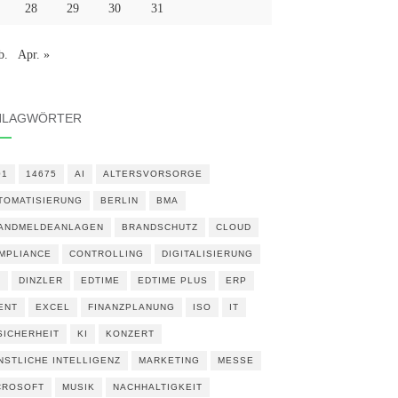
28
29
30
31
b.
Apr. »
HLAGWÖRTER
01
14675
AI
ALTERSVORSORGE
TOMATISIERUNG
BERLIN
BMA
ANDMELDEANLAGEN
BRANDSCHUTZ
CLOUD
MPLIANCE
CONTROLLING
DIGITALISIERUNG
N
DINZLER
EDTIME
EDTIME PLUS
ERP
ENT
EXCEL
FINANZPLANUNG
ISO
IT
 SICHERHEIT
KI
KONZERT
NSTLICHE INTELLIGENZ
MARKETING
MESSE
CROSOFT
MUSIK
NACHHALTIGKEIT