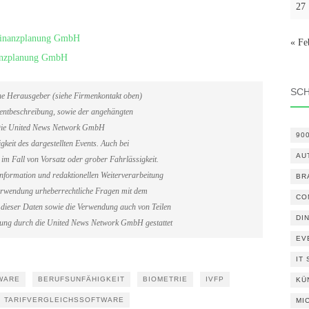
27
d Finanzplanung GmbH
« Fe
inanzplanung GmbH
SC
ene Herausgeber (siehe Firmenkontakt oben)
Eventbeschreibung, sowie der angehängten
. Die United News Network GmbH
90
gkeit des dargestellten Events. Auch bei
AU
im Fall von Vorsatz oder grober Fahrlässigkeit.
information und redaktionellen Weiterverarbeitung
BR
erverwendung urheberrechtliche Fragen mit dem
CO
dieser Daten sowie die Verwendung auch von Teilen
DI
gung durch die United News Network GmbH gestattet
EV
IT
WARE
BERUFSUNFÄHIGKEIT
BIOMETRIE
IVFP
KÜ
TARIFVERGLEICHSSOFTWARE
MI