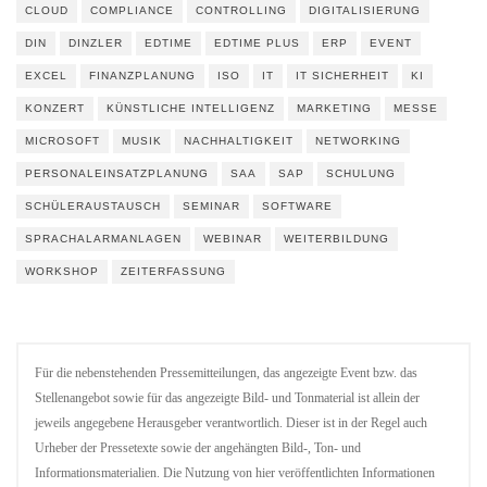
CLOUD
COMPLIANCE
CONTROLLING
DIGITALISIERUNG
DIN
DINZLER
EDTIME
EDTIME PLUS
ERP
EVENT
EXCEL
FINANZPLANUNG
ISO
IT
IT SICHERHEIT
KI
KONZERT
KÜNSTLICHE INTELLIGENZ
MARKETING
MESSE
MICROSOFT
MUSIK
NACHHALTIGKEIT
NETWORKING
PERSONALEINSATZPLANUNG
SAA
SAP
SCHULUNG
SCHÜLERAUSTAUSCH
SEMINAR
SOFTWARE
SPRACHALARMANLAGEN
WEBINAR
WEITERBILDUNG
WORKSHOP
ZEITERFASSUNG
Für die nebenstehenden Pressemitteilungen, das angezeigte Event bzw. das
Stellenangebot sowie für das angezeigte Bild- und Tonmaterial ist allein der
jeweils angegebene Herausgeber verantwortlich. Dieser ist in der Regel auch
Urheber der Pressetexte sowie der angehängten Bild-, Ton- und
Informationsmaterialien. Die Nutzung von hier veröffentlichten Informationen