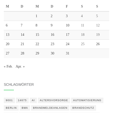
M
D
M
D
F
S
S
1
2
3
4
5
6
7
8
9
10
11
12
13
14
15
16
17
18
19
20
21
22
23
24
25
26
27
28
29
30
31
« Feb.
Apr. »
SCHLAGWÖRTER
9001
14675
AI
ALTERSVORSORGE
AUTOMATISIERUNG
BERLIN
BMA
BRANDMELDEANLAGEN
BRANDSCHUTZ