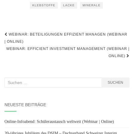
KLEBSTOFFE
LACKE
MINERALE
Beitragsnavigation
WEBINAR: BETEILIGUNGEN EFFIZIENT MANAGEN (WEBINAR
| ONLINE)
WEBINAR: EFFICIENT INVESTMENT MANAGEMENT (WEBINAR |
ONLINE)
Suchen
SUCHEN
nach:
NEUESTE BEITRÄGE
Online-Infoabend: Schüleraustausch weltweit (Webinar | Online)
20-jähriges Jubiläum des DSIM – Dachverband Schweizer Interim