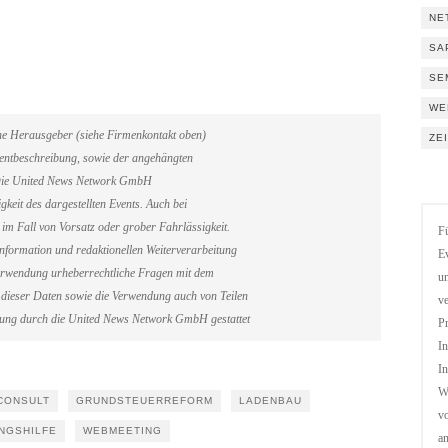
NE
SA
SE
WE
ene Herausgeber (siehe Firmenkontakt oben)
ZE
Eventbeschreibung, sowie der angehängten
. Die United News Network GmbH
gkeit des dargestellten Events. Auch bei
im Fall von Vorsatz oder grober Fahrlässigkeit.
Fü
information und redaktionellen Weiterverarbeitung
Ev
erverwendung urheberrechtliche Fragen mit dem
un
dieser Daten sowie die Verwendung auch von Teilen
ve
gung durch die United News Network GmbH gestattet
Pr
In
In
We
CONSULT
GRUNDSTEUERREFORM
LADENBAU
vo
NGSHILFE
WEBMEETING
a