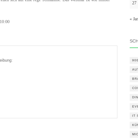
27
« Ja
 10:00
SC
eibung:
90
AU
BR
CO
DI
EV
IT
KÜ
MI