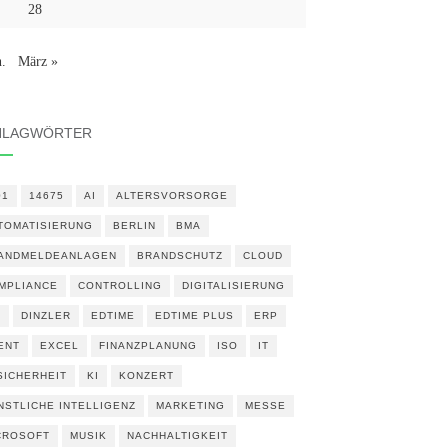
28
n.
März »
HLAGWÖRTER
01
14675
AI
ALTERSVORSORGE
TOMATISIERUNG
BERLIN
BMA
ANDMELDEANLAGEN
BRANDSCHUTZ
CLOUD
MPLIANCE
CONTROLLING
DIGITALISIERUNG
N
DINZLER
EDTIME
EDTIME PLUS
ERP
ENT
EXCEL
FINANZPLANUNG
ISO
IT
 SICHERHEIT
KI
KONZERT
NSTLICHE INTELLIGENZ
MARKETING
MESSE
CROSOFT
MUSIK
NACHHALTIGKEIT