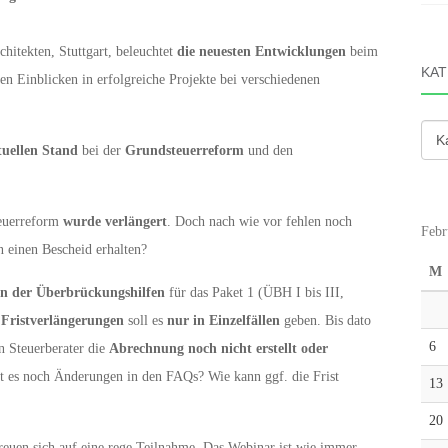
hitekten, Stuttgart, beleuchtet
die neuesten Entwicklungen
beim
KAT
en Einblicken in erfolgreiche Projekte bei verschiedenen
Kate
tuellen Stand
bei der
Grundsteuerreform
und den
euerreform
wurde verlängert
. Doch nach wie vor fehlen noch
Febr
 einen Bescheid erhalten?
M
n der Überbrückungshilfen
für das Paket 1 (ÜBH I bis III,
.
Fristverlängerungen
soll es
nur in Einzelfällen
geben. Bis dato
6
n Steuerberater die
Abrechnung noch nicht erstellt oder
bt es noch Änderungen in den FAQs? Wie kann ggf. die Frist
13
20
euen sich auf eine rege Teilnahme. Das Webinar ist wie immer