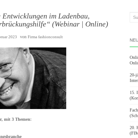
 Entwicklungen im Ladenbau,
Suc
brückungshilfe“ (Webinar | Online)
nach
bruar 2023
von
Firma fashionconsult
NEU
Onli
Onli
20-j
Inte
15. 
(Kon
Fach
(Sch
r, mit 3 Themen:
20. 
(FIM
ungsbranche