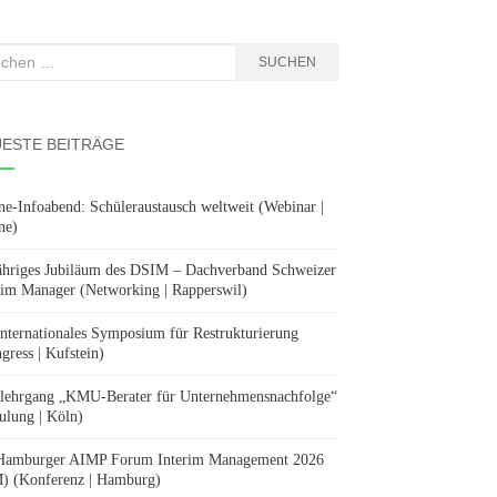
hen
SUCHEN
:
ESTE BEITRÄGE
ne-Infoabend: Schüleraustausch weltweit (Webinar |
ne)
ähriges Jubiläum des DSIM – Dachverband Schweizer
rim Manager (Networking | Rapperswil)
Internationales Symposium für Restrukturierung
gress | Kufstein)
lehrgang „KMU-Berater für Unternehmensnachfolge“
ulung | Köln)
Hamburger AIMP Forum Interim Management 2026
) (Konferenz | Hamburg)