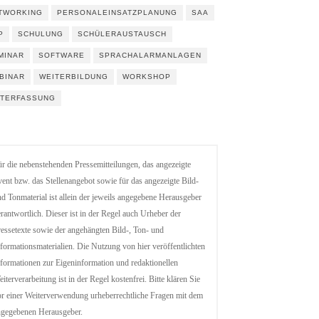
TWORKING
PERSONALEINSATZPLANUNG
SAA
P
SCHULUNG
SCHÜLERAUSTAUSCH
MINAR
SOFTWARE
SPRACHALARMANLAGEN
BINAR
WEITERBILDUNG
WORKSHOP
ITERFASSUNG
r die nebenstehenden Pressemitteilungen, das angezeigte
ent bzw. das Stellenangebot sowie für das angezeigte Bild-
d Tonmaterial ist allein der jeweils angegebene Herausgeber
rantwortlich. Dieser ist in der Regel auch Urheber der
essetexte sowie der angehängten Bild-, Ton- und
formationsmaterialien. Die Nutzung von hier veröffentlichten
formationen zur Eigeninformation und redaktionellen
iterverarbeitung ist in der Regel kostenfrei. Bitte klären Sie
r einer Weiterverwendung urheberrechtliche Fragen mit dem
ngegebenen Herausgeber.