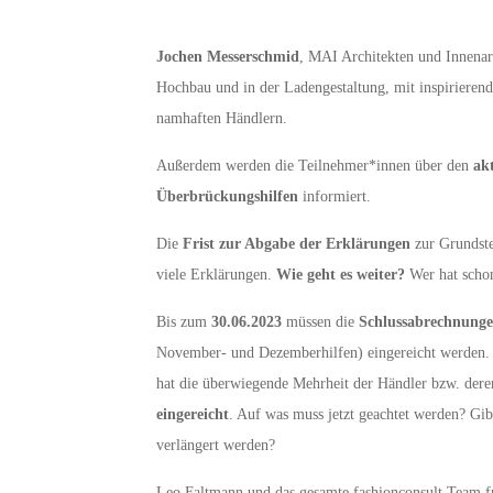
Jochen Messerschmid
, MAI Architekten und Innenarc
Hochbau und in der Ladengestaltung, mit inspirierend
namhaften Händlern.
Außerdem werden die Teilnehmer*innen über den
ak
Überbrückungshilfen
informiert.
Die
Frist zur Abgabe der Erklärungen
zur Grundst
viele Erklärungen.
Wie geht es weiter?
Wer hat schon
Bis zum
30.06.2023
müssen die
Schlussabrechnunge
November- und Dezemberhilfen) eingereicht werden
hat die überwiegende Mehrheit der Händler bzw. dere
eingereicht
. Auf was muss jetzt geachtet werden? Gi
verlängert werden?
Leo Faltmann und das gesamte fashionconsult Team fr