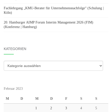
Fachlehrgang „KMU-Berater für Unternehmensnachfolge“ (Schulung |
Köln)
20. Hamburger AIMP Forum Interim Management 2026 (FIM)
(Konferenz | Hamburg)
KATEGORIEN
Kategorien
Februar 2023
M
D
M
D
F
S
S
1
2
3
4
5