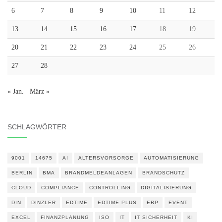
6
7
8
9
10
11
12
13
14
15
16
17
18
19
20
21
22
23
24
25
26
27
28
« Jan.
März »
SCHLAGWÖRTER
9001
14675
AI
ALTERSVORSORGE
AUTOMATISIERUNG
BERLIN
BMA
BRANDMELDEANLAGEN
BRANDSCHUTZ
CLOUD
COMPLIANCE
CONTROLLING
DIGITALISIERUNG
DIN
DINZLER
EDTIME
EDTIME PLUS
ERP
EVENT
EXCEL
FINANZPLANUNG
ISO
IT
IT SICHERHEIT
KI