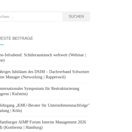
hen
SUCHEN
:
ESTE BEITRÄGE
ne-Infoabend: Schüleraustausch weltweit (Webinar |
ne)
ähriges Jubiläum des DSIM – Dachverband Schweizer
rim Manager (Networking | Rapperswil)
Internationales Symposium für Restrukturierung
gress | Kufstein)
lehrgang „KMU-Berater für Unternehmensnachfolge“
ulung | Köln)
Hamburger AIMP Forum Interim Management 2026
) (Konferenz | Hamburg)