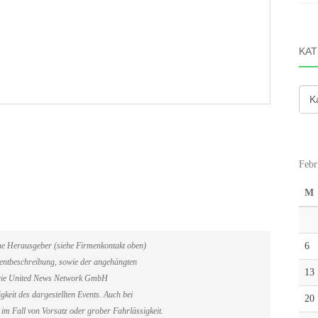
KAT
Kate
Febr
M
6
ene Herausgeber (siehe Firmenkontakt oben)
Eventbeschreibung, sowie der angehängten
13
. Die United News Network GmbH
gkeit des dargestellten Events. Auch bei
20
im Fall von Vorsatz oder grober Fahrlässigkeit.