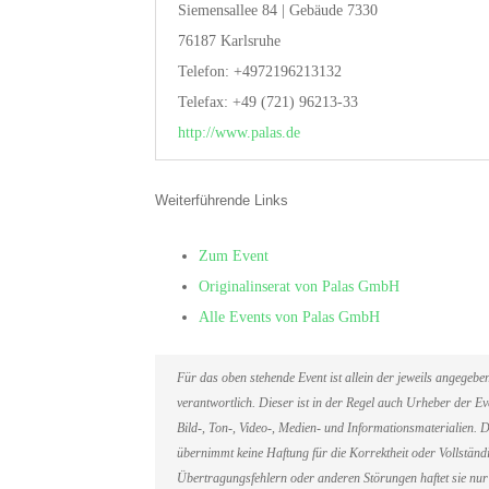
Siemensallee 84 | Gebäude 7330
76187 Karlsruhe
Telefon: +4972196213132
Telefax: +49 (721) 96213-33
http://www.palas.de
Weiterführende Links
Zum Event
Originalinserat von Palas GmbH
Alle Events von Palas GmbH
Für das oben stehende Event ist allein der jeweils angegeb
verantwortlich. Dieser ist in der Regel auch Urheber der 
Bild-, Ton-, Video-, Medien- und Informationsmaterialien
übernimmt keine Haftung für die Korrektheit oder Vollständi
Übertragungsfehlern oder anderen Störungen haftet sie nur 