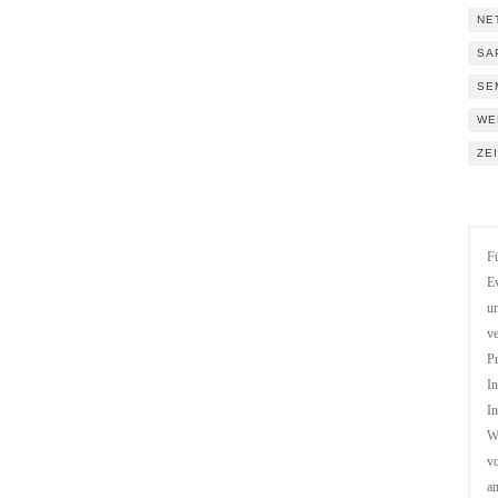
NE
SA
SE
WE
ZE
Fü
Ev
un
ve
Pr
In
In
We
vo
a