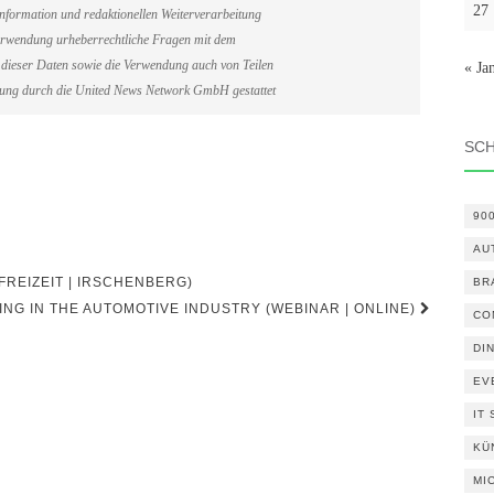
27
information und redaktionellen Weiterverarbeitung
erverwendung urheberrechtliche Fragen mit dem
dieser Daten sowie die Verwendung auch von Teilen
« Ja
gung durch die United News Network GmbH gestattet
SC
90
AU
REIZEIT | IRSCHENBERG)
BR
ING IN THE AUTOMOTIVE INDUSTRY (WEBINAR | ONLINE)
CO
DI
EV
IT
KÜ
MI