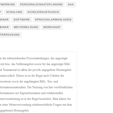
TWORKING
PERSONALEINSATZPLANUNG
SAA
P
SCHULUNG
SCHÜLERAUSTAUSCH
MINAR
SOFTWARE
SPRACHALARMANLAGEN
BINAR
WEITERBILDUNG
WORKSHOP
ITERFASSUNG
r die nebenstehenden Pressemitteilungen, das angezeigte
ent bzw. das Stellenangebot sowie für das angezeigte Bild-
d Tonmaterial ist allein der jeweils angegebene Herausgeber
rantwortlich. Dieser ist in der Regel auch Urheber der
essetexte sowie der angehängten Bild-, Ton- und
formationsmaterialien. Die Nutzung von hier veröffentlichten
formationen zur Eigeninformation und redaktionellen
iterverarbeitung ist in der Regel kostenfrei. Bitte klären Sie
r einer Weiterverwendung urheberrechtliche Fragen mit dem
ngegebenen Herausgeber.