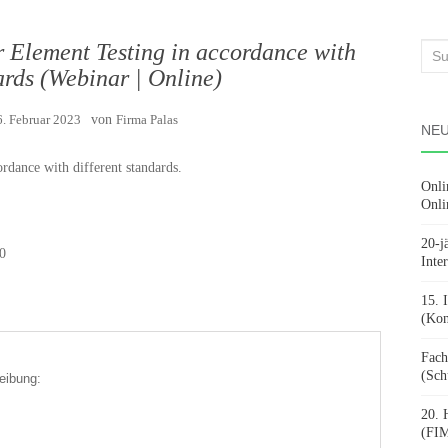
er Element Testing in accordance with
Suc
ards (Webinar | Online)
nach
6. Februar 2023
von
Firma Palas
NEU
ordance with different standards.
Onli
Onli
20-j
0
Inte
15. 
(Kon
Fach
(Sch
eibung:
20. 
(FIM