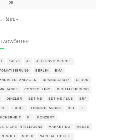
28
n.
März »
HLAGWÖRTER
01
14675
AI
ALTERSVORSORGE
TOMATISIERUNG
BERLIN
BMA
ANDMELDEANLAGEN
BRANDSCHUTZ
CLOUD
MPLIANCE
CONTROLLING
DIGITALISIERUNG
N
DINZLER
EDTIME
EDTIME PLUS
ERP
ENT
EXCEL
FINANZPLANUNG
ISO
IT
 SICHERHEIT
KI
KONZERT
NSTLICHE INTELLIGENZ
MARKETING
MESSE
CROSOFT
MUSIK
NACHHALTIGKEIT