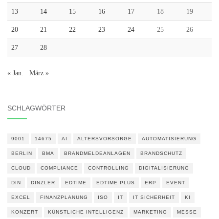
13
14
15
16
17
18
19
20
21
22
23
24
25
26
27
28
« Jan.
März »
SCHLAGWÖRTER
9001
14675
AI
ALTERSVORSORGE
AUTOMATISIERUNG
BERLIN
BMA
BRANDMELDEANLAGEN
BRANDSCHUTZ
CLOUD
COMPLIANCE
CONTROLLING
DIGITALISIERUNG
DIN
DINZLER
EDTIME
EDTIME PLUS
ERP
EVENT
EXCEL
FINANZPLANUNG
ISO
IT
IT SICHERHEIT
KI
KONZERT
KÜNSTLICHE INTELLIGENZ
MARKETING
MESSE