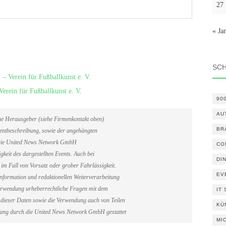
27
« Ja
SC
 – Verein für Fußballkunst e. V.
erein für Fußballkunst e. V.
90
AU
ene Herausgeber (siehe Firmenkontakt oben)
BR
Eventbeschreibung, sowie der angehängten
. Die United News Network GmbH
CO
gkeit des dargestellten Events. Auch bei
DI
im Fall von Vorsatz oder grober Fahrlässigkeit.
EV
information und redaktionellen Weiterverarbeitung
erverwendung urheberrechtliche Fragen mit dem
IT
dieser Daten sowie die Verwendung auch von Teilen
KÜ
gung durch die United News Network GmbH gestattet
MI