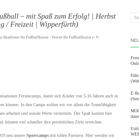
ßball – mit Spaß zum Erfolg! | Herbst
Suc
 / Freizeit | Wipperfürth)
nach
a Akademie für Fußballkunst - Verein für Fußballkunst e. V.
NEU
Frem
Onli
Führ
(Web
E-Re
isationen Feriencamps, damit sich Kinder von 5-16 Jahren auch in
(Sem
hen können. In den Camps wollen wir vor allem die Teamfähigkeit
MOOV
hen arbeiten und soziale Werte vermitteln. Der Spaß kommt hier
date
d, können viel schneller ihre persönlichen Ziele erreichen.
Einl
WERD
2019 neu unsere
Sportcamps
mit tollen Partnern. Hier werden wir