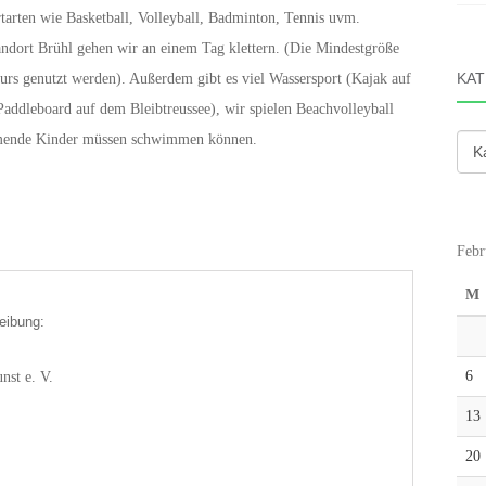
tarten wie Basketball, Volleyball, Badminton, Tennis uvm.
andort Brühl gehen wir an einem Tag klettern. (Die Mindestgröße
KAT
urs genutzt werden). Außerdem gibt es viel Wassersport (Kajak auf
addleboard auf dem Bleibtreussee), wir spielen Beachvolleyball
hmende Kinder müssen schwimmen können.
Kate
Febr
M
eibung:
6
nst e. V.
13
20