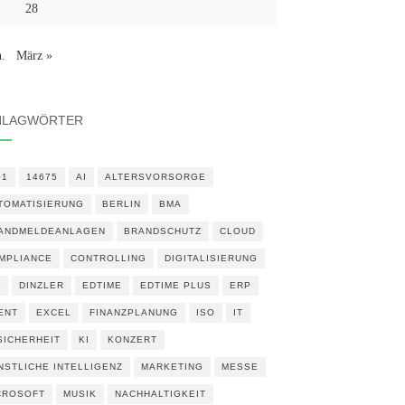
28
n.
März »
HLAGWÖRTER
01
14675
AI
ALTERSVORSORGE
TOMATISIERUNG
BERLIN
BMA
ANDMELDEANLAGEN
BRANDSCHUTZ
CLOUD
MPLIANCE
CONTROLLING
DIGITALISIERUNG
N
DINZLER
EDTIME
EDTIME PLUS
ERP
ENT
EXCEL
FINANZPLANUNG
ISO
IT
 SICHERHEIT
KI
KONZERT
NSTLICHE INTELLIGENZ
MARKETING
MESSE
CROSOFT
MUSIK
NACHHALTIGKEIT