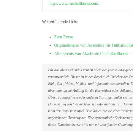
http://www.fussballkunst.com/
Weiterführende Links
Zum Event
Originalinserat von Akademie für Fußballkunst
Alle Events von Akademie für Fußballkunst – V
Für das oben stehende Event ist allein der jeweils angegeb
verantwortlich. Dieser ist in der Regel auch Urheber der 
Bild-, Ton-, Video-, Medien- und Informationsmaterialien
übernimmt keine Haftung für die Korrektheit oder Vollständi
Übertragungsfehlern oder anderen Störungen haftet sie nur 
Die Nutzung von hier archivierten Informationen zur Eigen
ist in der Regel kostenfrei. Bitte klären Sie vor einer Weit
angegebenen Herausgeber. Eine systematische Speicherung 
dieses Datenbankwerks sind nur mit schriftlicher Genehmi