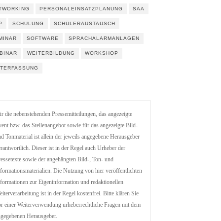
TWORKING
PERSONALEINSATZPLANUNG
SAA
P
SCHULUNG
SCHÜLERAUSTAUSCH
MINAR
SOFTWARE
SPRACHALARMANLAGEN
BINAR
WEITERBILDUNG
WORKSHOP
ITERFASSUNG
r die nebenstehenden Pressemitteilungen, das angezeigte
ent bzw. das Stellenangebot sowie für das angezeigte Bild-
d Tonmaterial ist allein der jeweils angegebene Herausgeber
rantwortlich. Dieser ist in der Regel auch Urheber der
essetexte sowie der angehängten Bild-, Ton- und
formationsmaterialien. Die Nutzung von hier veröffentlichten
formationen zur Eigeninformation und redaktionellen
iterverarbeitung ist in der Regel kostenfrei. Bitte klären Sie
r einer Weiterverwendung urheberrechtliche Fragen mit dem
ngegebenen Herausgeber.