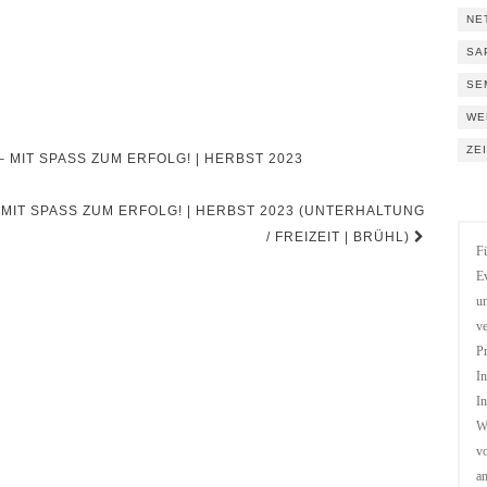
NE
SA
SE
WE
ZE
IT SPASS ZUM ERFOLG! | HERBST 2023 (U
MIT SPASS ZUM ERFOLG! | HERBST 2023 (UNTERHALTUNG /
FREIZEIT | BRÜHL)
Fü
Ev
un
ve
Pr
In
In
We
vo
a