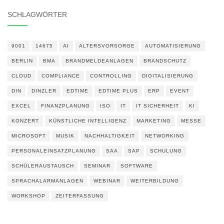
SCHLAGWÖRTER
9001
14675
AI
ALTERSVORSORGE
AUTOMATISIERUNG
BERLIN
BMA
BRANDMELDEANLAGEN
BRANDSCHUTZ
CLOUD
COMPLIANCE
CONTROLLING
DIGITALISIERUNG
DIN
DINZLER
EDTIME
EDTIME PLUS
ERP
EVENT
EXCEL
FINANZPLANUNG
ISO
IT
IT SICHERHEIT
KI
KONZERT
KÜNSTLICHE INTELLIGENZ
MARKETING
MESSE
MICROSOFT
MUSIK
NACHHALTIGKEIT
NETWORKING
PERSONALEINSATZPLANUNG
SAA
SAP
SCHULUNG
SCHÜLERAUSTAUSCH
SEMINAR
SOFTWARE
SPRACHALARMANLAGEN
WEBINAR
WEITERBILDUNG
WORKSHOP
ZEITERFASSUNG