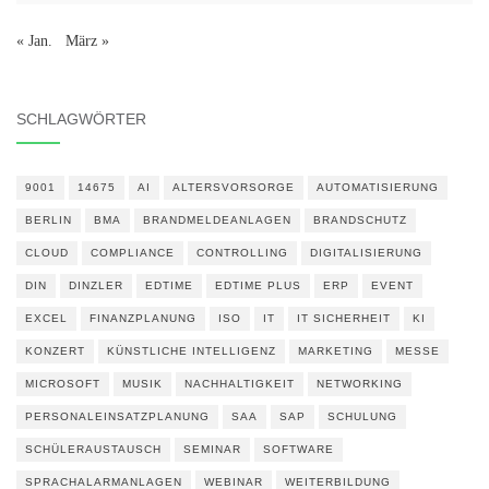
« Jan.
März »
SCHLAGWÖRTER
9001
14675
AI
ALTERSVORSORGE
AUTOMATISIERUNG
BERLIN
BMA
BRANDMELDEANLAGEN
BRANDSCHUTZ
CLOUD
COMPLIANCE
CONTROLLING
DIGITALISIERUNG
DIN
DINZLER
EDTIME
EDTIME PLUS
ERP
EVENT
EXCEL
FINANZPLANUNG
ISO
IT
IT SICHERHEIT
KI
KONZERT
KÜNSTLICHE INTELLIGENZ
MARKETING
MESSE
MICROSOFT
MUSIK
NACHHALTIGKEIT
NETWORKING
PERSONALEINSATZPLANUNG
SAA
SAP
SCHULUNG
SCHÜLERAUSTAUSCH
SEMINAR
SOFTWARE
SPRACHALARMANLAGEN
WEBINAR
WEITERBILDUNG