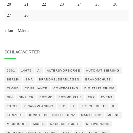
20
21
22
23
24
25
26
27
28
« Jan.
März »
SCHLAGWÖRTER
9001
14675
AI
ALTERSVORSORGE
AUTOMATISIERUNG
BERLIN
BMA
BRANDMELDEANLAGEN
BRANDSCHUTZ
CLOUD
COMPLIANCE
CONTROLLING
DIGITALISIERUNG
DIN
DINZLER
EDTIME
EDTIME PLUS
ERP
EVENT
EXCEL
FINANZPLANUNG
ISO
IT
IT SICHERHEIT
KI
KONZERT
KÜNSTLICHE INTELLIGENZ
MARKETING
MESSE
MICROSOFT
MUSIK
NACHHALTIGKEIT
NETWORKING
PERSONALEINSATZPLANUNG
SAA
SAP
SCHULUNG