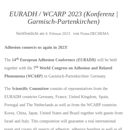
EURADH / WCARP 2023 (Konferenz |
Garmisch-Partenkirchen)
Veröffentlicht am
6. Februar 2023
von
Firma DECHEMA
Adhesion connects us again in 2023!
th
The
14
European Adhesion Conference
(EURADH)
will be held
th
together with the
7
World Congress on Adhesion and Related
Phenomena (
WCARP)
in Garmisch-Partenkirchen/ Germany.
The
Scientific Committee
consists of representatives from the
EURADH countries Germany, France, United Kingdom, Spain,
Portugal and The Netherlands as well as from the WCARP countries
Korea, China, Japan, United States and Brazil together with guests from
Israel and Italy. This composition will guarantee a real international
event and covers all aspects of adhesion, adhesive bonding as well as all