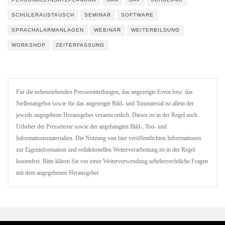
SCHÜLERAUSTAUSCH
SEMINAR
SOFTWARE
SPRACHALARMANLAGEN
WEBINAR
WEITERBILDUNG
WORKSHOP
ZEITERFASSUNG
Für die nebenstehenden Pressemitteilungen, das angezeigte Event bzw. das
Stellenangebot sowie für das angezeigte Bild- und Tonmaterial ist allein der
jeweils angegebene Herausgeber verantwortlich. Dieser ist in der Regel auch
Urheber der Pressetexte sowie der angehängten Bild-, Ton- und
Informationsmaterialien. Die Nutzung von hier veröffentlichten Informationen
zur Eigeninformation und redaktionellen Weiterverarbeitung ist in der Regel
kostenfrei. Bitte klären Sie vor einer Weiterverwendung urheberrechtliche Fragen
mit dem angegebenen Herausgeber.