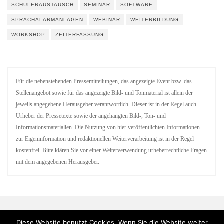
SCHÜLERAUSTAUSCH
SEMINAR
SOFTWARE
SPRACHALARMANLAGEN
WEBINAR
WEITERBILDUNG
WORKSHOP
ZEITERFASSUNG
Für die nebenstehenden Pressemitteilungen, das angezeigte Event bzw. das
Stellenangebot sowie für das angezeigte Bild- und Tonmaterial ist allein der
jeweils angegebene Herausgeber verantwortlich. Dieser ist in der Regel auch
Urheber der Pressetexte sowie der angehängten Bild-, Ton- und
Informationsmaterialien. Die Nutzung von hier veröffentlichten Informationen
zur Eigeninformation und redaktionellen Weiterverarbeitung ist in der Regel
kostenfrei. Bitte klären Sie vor einer Weiterverwendung urheberrechtliche Fragen
mit dem angegebenen Herausgeber.
Diese Website benutzt Cookies. Wenn Sie die Website weiter