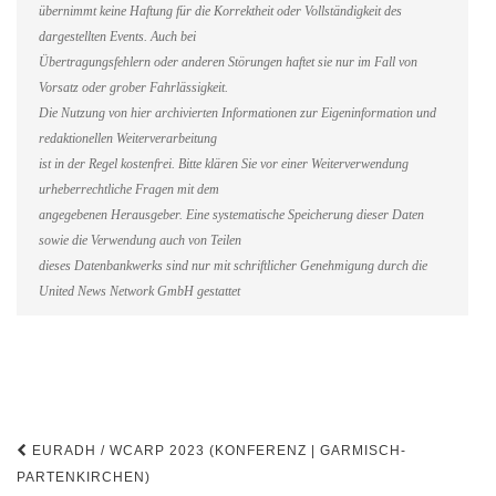
übernimmt keine Haftung für die Korrektheit oder Vollständigkeit des
dargestellten Events. Auch bei
Übertragungsfehlern oder anderen Störungen haftet sie nur im Fall von
Vorsatz oder grober Fahrlässigkeit.
Die Nutzung von hier archivierten Informationen zur Eigeninformation und
redaktionellen Weiterverarbeitung
ist in der Regel kostenfrei. Bitte klären Sie vor einer Weiterverwendung
urheberrechtliche Fragen mit dem
angegebenen Herausgeber. Eine systematische Speicherung dieser Daten
sowie die Verwendung auch von Teilen
dieses Datenbankwerks sind nur mit schriftlicher Genehmigung durch die
United News Network GmbH gestattet
Beitragsnavigation
EURADH / WCARP 2023 (KONFERENZ | GARMISCH-
PARTENKIRCHEN)