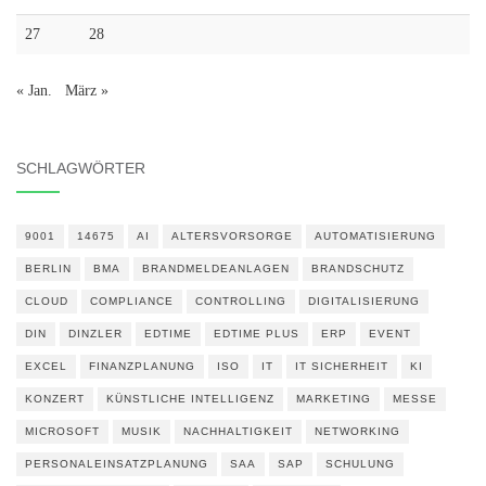
27
28
« Jan.
März »
SCHLAGWÖRTER
9001
14675
AI
ALTERSVORSORGE
AUTOMATISIERUNG
BERLIN
BMA
BRANDMELDEANLAGEN
BRANDSCHUTZ
CLOUD
COMPLIANCE
CONTROLLING
DIGITALISIERUNG
DIN
DINZLER
EDTIME
EDTIME PLUS
ERP
EVENT
EXCEL
FINANZPLANUNG
ISO
IT
IT SICHERHEIT
KI
KONZERT
KÜNSTLICHE INTELLIGENZ
MARKETING
MESSE
MICROSOFT
MUSIK
NACHHALTIGKEIT
NETWORKING
PERSONALEINSATZPLANUNG
SAA
SAP
SCHULUNG