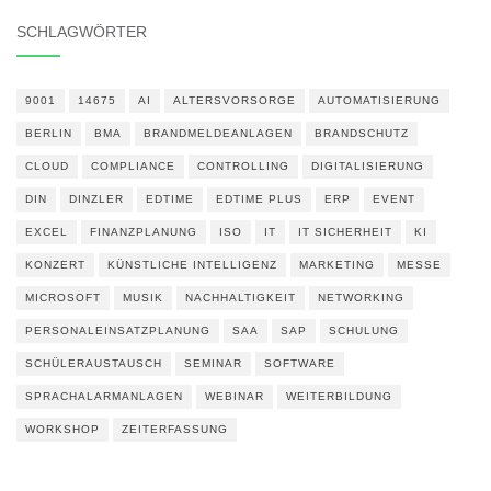
SCHLAGWÖRTER
9001
14675
AI
ALTERSVORSORGE
AUTOMATISIERUNG
BERLIN
BMA
BRANDMELDEANLAGEN
BRANDSCHUTZ
CLOUD
COMPLIANCE
CONTROLLING
DIGITALISIERUNG
DIN
DINZLER
EDTIME
EDTIME PLUS
ERP
EVENT
EXCEL
FINANZPLANUNG
ISO
IT
IT SICHERHEIT
KI
KONZERT
KÜNSTLICHE INTELLIGENZ
MARKETING
MESSE
MICROSOFT
MUSIK
NACHHALTIGKEIT
NETWORKING
PERSONALEINSATZPLANUNG
SAA
SAP
SCHULUNG
SCHÜLERAUSTAUSCH
SEMINAR
SOFTWARE
SPRACHALARMANLAGEN
WEBINAR
WEITERBILDUNG
WORKSHOP
ZEITERFASSUNG