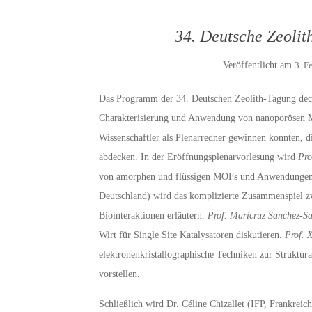
34. Deutsche Zeolit
Veröffentlicht am
3. F
Das Programm der 34. Deutschen Zeolith-Tagung deck
Charakterisierung und Anwendung von nanoporösen Mat
Wissenschaftler als Plenarredner gewinnen konnten, 
abdecken. In der Eröffnungsplenarvorlesung wird
Pro
von amorphen und flüssigen MOFs und Anwendungen 
Deutschland) wird das komplizierte Zusammenspiel z
Biointeraktionen erläutern.
Prof.
Maricruz Sanchez-S
Wirt für Single Site Katalysatoren diskutieren.
Prof. 
elektronenkristallographische Techniken zur Strukt
vorstellen.
Schließlich wird Dr. Céline Chizallet (IFP, Frankreic