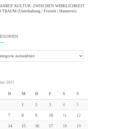
 ANRUF KULTUR: ZWISCHEN WIRKLICHKEIT
TRAUM (Unterhaltung / Freizeit | Hannover)
EGORIEN
gorien
uar 2023
D
M
D
F
S
S
1
2
3
4
5
7
8
9
10
11
12
14
15
16
17
18
19