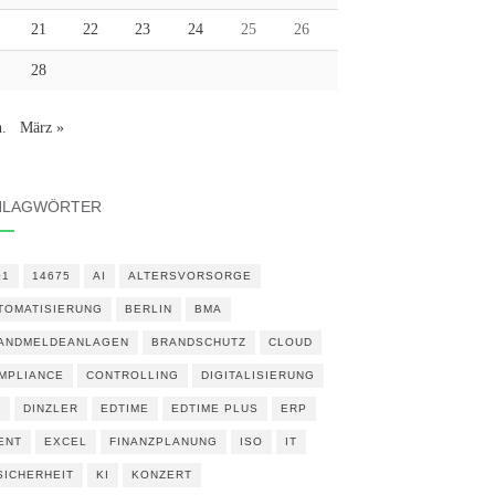
21
22
23
24
25
26
28
n.
März »
HLAGWÖRTER
01
14675
AI
ALTERSVORSORGE
TOMATISIERUNG
BERLIN
BMA
ANDMELDEANLAGEN
BRANDSCHUTZ
CLOUD
MPLIANCE
CONTROLLING
DIGITALISIERUNG
N
DINZLER
EDTIME
EDTIME PLUS
ERP
ENT
EXCEL
FINANZPLANUNG
ISO
IT
 SICHERHEIT
KI
KONZERT