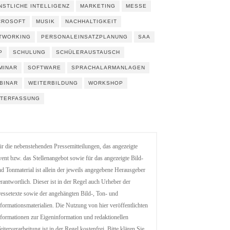
NSTLICHE INTELLIGENZ
MARKETING
MESSE
CROSOFT
MUSIK
NACHHALTIGKEIT
TWORKING
PERSONALEINSATZPLANUNG
SAA
P
SCHULUNG
SCHÜLERAUSTAUSCH
MINAR
SOFTWARE
SPRACHALARMANLAGEN
BINAR
WEITERBILDUNG
WORKSHOP
ITERFASSUNG
r die nebenstehenden Pressemitteilungen, das angezeigte
ent bzw. das Stellenangebot sowie für das angezeigte Bild-
d Tonmaterial ist allein der jeweils angegebene Herausgeber
rantwortlich. Dieser ist in der Regel auch Urheber der
essetexte sowie der angehängten Bild-, Ton- und
formationsmaterialien. Die Nutzung von hier veröffentlichten
formationen zur Eigeninformation und redaktionellen
iterverarbeitung ist in der Regel kostenfrei. Bitte klären Sie