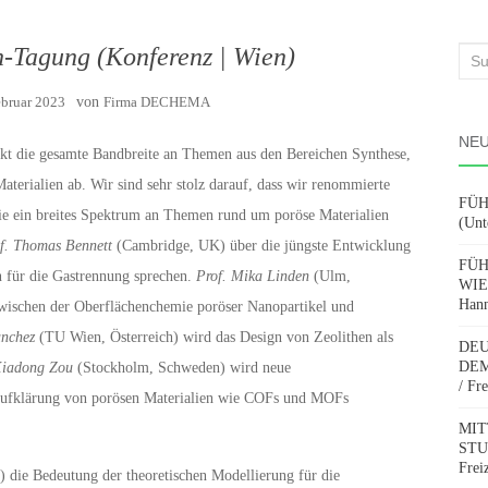
h-Tagung (Konferenz | Wien)
Suc
nach
ebruar 2023
von
Firma DECHEMA
NEU
t die gesamte Bandbreite an Themen aus den Bereichen Synthese,
erialien ab. Wir sind sehr stolz darauf, dass wir renommierte
FÜH
die ein breites Spektrum an Themen rund um poröse Materialien
(Unt
f.
Thomas Bennett
(Cambridge, UK) über die jüngste Entwicklung
FÜH
für die Gastrennung sprechen.
Prof. Mika Linden
(Ulm,
WIE
Hann
wischen der Oberflächenchemie poröser Nanopartikel und
anchez
(TU Wien, Österreich) wird das Design von Zeolithen als
DEU
DEM
Xiadong Zou
(Stockholm, Schweden) wird neue
/ Fr
uraufklärung von porösen Materialien wie COFs und MOFs
MIT
STUD
Frei
h) die Bedeutung der theoretischen Modellierung für die