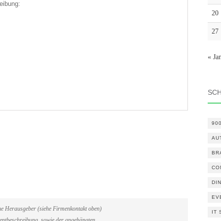
eibung:
20
27
« Ja
SC
90
AU
BR
CO
DI
EV
ene Herausgeber (siehe Firmenkontakt oben)
IT
Eventbeschreibung, sowie der angehängten