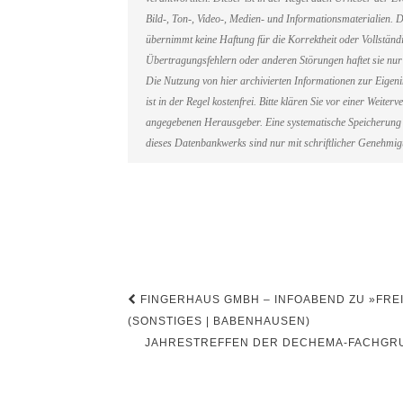
Bild-, Ton-, Video-, Medien- und Informationsmaterialien
übernimmt keine Haftung für die Korrektheit oder Vollständi
Übertragungsfehlern oder anderen Störungen haftet sie nur 
Die Nutzung von hier archivierten Informationen zur Eigen
ist in der Regel kostenfrei. Bitte klären Sie vor einer Weit
angegebenen Herausgeber. Eine systematische Speicherung 
dieses Datenbankwerks sind nur mit schriftlicher Genehmi
Beitragsnavigation
FINGERHAUS GMBH – INFOABEND ZU »FRE
(SONSTIGES | BABENHAUSEN)
JAHRESTREFFEN DER DECHEMA-FACHGRU