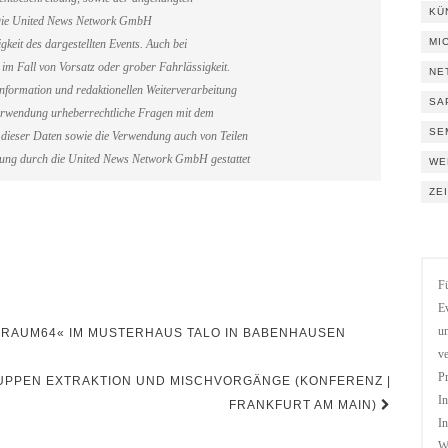
KÜ
. Die United News Network GmbH
MI
gkeit des dargestellten Events. Auch bei
im Fall von Vorsatz oder grober Fahrlässigkeit.
NE
information und redaktionellen Weiterverarbeitung
SA
erverwendung urheberrechtliche Fragen mit dem
SE
dieser Daten sowie die Verwendung auch von Teilen
gung durch die United News Network GmbH gestattet
WE
ZE
Fü
Ev
un
IRAUM64« IM MUSTERHAUS TALO IN BABENHAUSEN
ve
Pr
PPEN EXTRAKTION UND MISCHVORGÄNGE (KONFERENZ |
In
FRANKFURT AM MAIN)
In
We