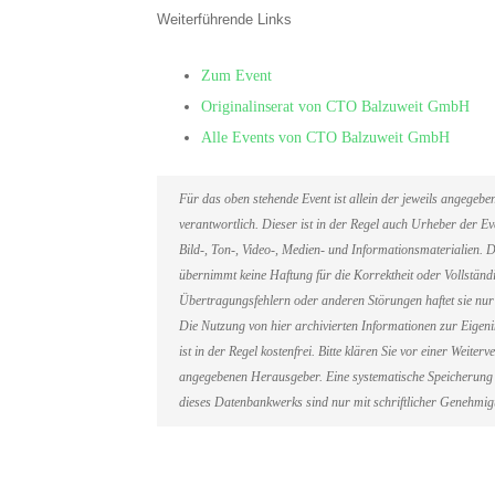
Weiterführende Links
Zum Event
Originalinserat von CTO Balzuweit GmbH
Alle Events von CTO Balzuweit GmbH
Für das oben stehende Event ist allein der jeweils angegeb
verantwortlich. Dieser ist in der Regel auch Urheber der 
Bild-, Ton-, Video-, Medien- und Informationsmaterialien
übernimmt keine Haftung für die Korrektheit oder Vollständi
Übertragungsfehlern oder anderen Störungen haftet sie nur 
Die Nutzung von hier archivierten Informationen zur Eigen
ist in der Regel kostenfrei. Bitte klären Sie vor einer Weit
angegebenen Herausgeber. Eine systematische Speicherung 
dieses Datenbankwerks sind nur mit schriftlicher Genehmi