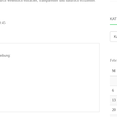
ch wesentlich einfacher, transparenter und natürlich effizienter.
KAT
0:45
Kate
eibung:
Febr
M
6
13
20