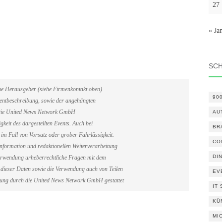
27
« Ja
SC
ene Herausgeber (siehe Firmenkontakt oben)
90
Eventbeschreibung, sowie der angehängten
. Die United News Network GmbH
AU
gkeit des dargestellten Events. Auch bei
BR
im Fall von Vorsatz oder grober Fahrlässigkeit.
CO
information und redaktionellen Weiterverarbeitung
DI
erverwendung urheberrechtliche Fragen mit dem
dieser Daten sowie die Verwendung auch von Teilen
EV
gung durch die United News Network GmbH gestattet
IT
KÜ
MI