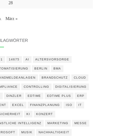
28
n.
März »
HLAGWÖRTER
01
14675
AI
ALTERSVORSORGE
TOMATISIERUNG
BERLIN
BMA
ANDMELDEANLAGEN
BRANDSCHUTZ
CLOUD
MPLIANCE
CONTROLLING
DIGITALISIERUNG
N
DINZLER
EDTIME
EDTIME PLUS
ERP
ENT
EXCEL
FINANZPLANUNG
ISO
IT
 SICHERHEIT
KI
KONZERT
NSTLICHE INTELLIGENZ
MARKETING
MESSE
CROSOFT
MUSIK
NACHHALTIGKEIT