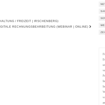
NE
SA
SE
ALTUNG / FREIZEIT | IRSCHENBERG)
WE
IGITALE RECHNUNGSBEARBEITUNG (WEBINAR | ONLINE)
ZE
Fü
Ev
un
ve
Pr
In
In
We
vo
a