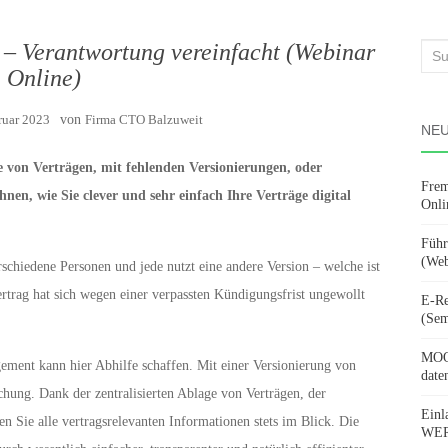
 – Verantwortung vereinfacht (Webinar
Suc
| Online)
nach
ruar 2023
von
Firma CTO Balzuweit
NEU
e von Verträgen, mit fehlenden Versionierungen, oder
Frem
en, wie Sie clever und sehr einfach Ihre Verträge digital
Onli
Führ
(Web
schiedene Personen und jede nutzt eine andere Version – welche ist
vertrag hat sich wegen einer verpassten Kündigungsfrist ungewollt
E-Re
(Sem
MOOV
ement kann hier Abhilfe schaffen. Mit einer Versionierung von
date
hung. Dank der zentralisierten Ablage von Verträgen, der
Einl
 Sie alle vertragsrelevanten Informationen stets im Blick. Die
WERD