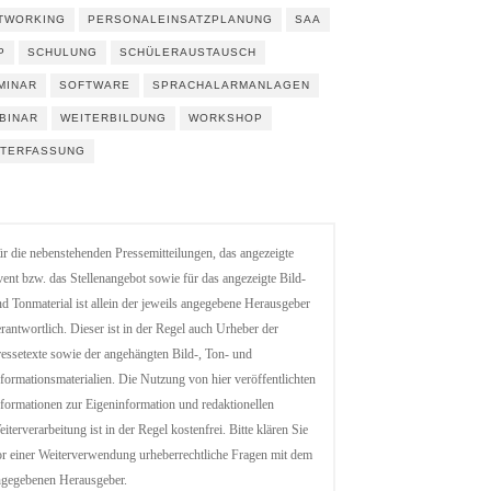
TWORKING
PERSONALEINSATZPLANUNG
SAA
P
SCHULUNG
SCHÜLERAUSTAUSCH
MINAR
SOFTWARE
SPRACHALARMANLAGEN
BINAR
WEITERBILDUNG
WORKSHOP
ITERFASSUNG
r die nebenstehenden Pressemitteilungen, das angezeigte
ent bzw. das Stellenangebot sowie für das angezeigte Bild-
d Tonmaterial ist allein der jeweils angegebene Herausgeber
rantwortlich. Dieser ist in der Regel auch Urheber der
essetexte sowie der angehängten Bild-, Ton- und
formationsmaterialien. Die Nutzung von hier veröffentlichten
formationen zur Eigeninformation und redaktionellen
iterverarbeitung ist in der Regel kostenfrei. Bitte klären Sie
r einer Weiterverwendung urheberrechtliche Fragen mit dem
ngegebenen Herausgeber.