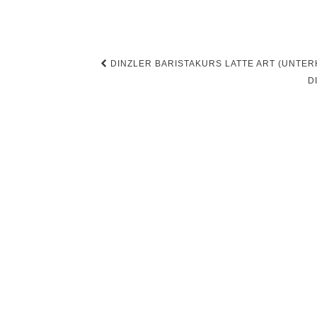
Beitragsnavigation
DINZLER BARISTAKURS LATTE ART (UNTERH
D