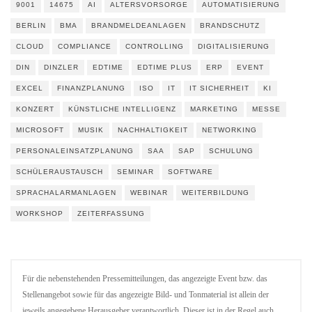
9001
14675
AI
ALTERSVORSORGE
AUTOMATISIERUNG
BERLIN
BMA
BRANDMELDEANLAGEN
BRANDSCHUTZ
CLOUD
COMPLIANCE
CONTROLLING
DIGITALISIERUNG
DIN
DINZLER
EDTIME
EDTIME PLUS
ERP
EVENT
EXCEL
FINANZPLANUNG
ISO
IT
IT SICHERHEIT
KI
KONZERT
KÜNSTLICHE INTELLIGENZ
MARKETING
MESSE
MICROSOFT
MUSIK
NACHHALTIGKEIT
NETWORKING
PERSONALEINSATZPLANUNG
SAA
SAP
SCHULUNG
SCHÜLERAUSTAUSCH
SEMINAR
SOFTWARE
SPRACHALARMANLAGEN
WEBINAR
WEITERBILDUNG
WORKSHOP
ZEITERFASSUNG
Für die nebenstehenden Pressemitteilungen, das angezeigte Event bzw. das
Stellenangebot sowie für das angezeigte Bild- und Tonmaterial ist allein der
jeweils angegebene Herausgeber verantwortlich. Dieser ist in der Regel auch