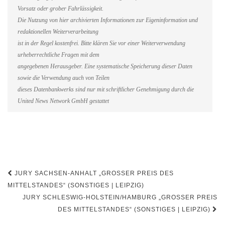
Vorsatz oder grober Fahrlässigkeit.
Die Nutzung von hier archivierten Informationen zur Eigeninformation und
redaktionellen Weiterverarbeitung
ist in der Regel kostenfrei. Bitte klären Sie vor einer Weiterverwendung
urheberrechtliche Fragen mit dem
angegebenen Herausgeber. Eine systematische Speicherung dieser Daten
sowie die Verwendung auch von Teilen
dieses Datenbankwerks sind nur mit schriftlicher Genehmigung durch die
United News Network GmbH gestattet
Beitragsnavigation
JURY SACHSEN-ANHALT „GROSSER PREIS DES M
ITTELSTANDES“ (SONSTIGES | LEIPZIG)
JURY SCHLESWIG-HOLSTEIN/HAMBURG „GROSSER PREIS D
ES MITTELSTANDES“ (SONSTIGES | LEIPZIG)