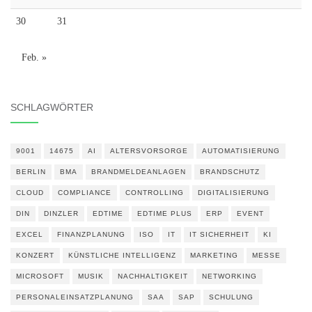
30
31
Feb. »
SCHLAGWÖRTER
9001
14675
AI
ALTERSVORSORGE
AUTOMATISIERUNG
BERLIN
BMA
BRANDMELDEANLAGEN
BRANDSCHUTZ
CLOUD
COMPLIANCE
CONTROLLING
DIGITALISIERUNG
DIN
DINZLER
EDTIME
EDTIME PLUS
ERP
EVENT
EXCEL
FINANZPLANUNG
ISO
IT
IT SICHERHEIT
KI
KONZERT
KÜNSTLICHE INTELLIGENZ
MARKETING
MESSE
MICROSOFT
MUSIK
NACHHALTIGKEIT
NETWORKING
PERSONALEINSATZPLANUNG
SAA
SAP
SCHULUNG