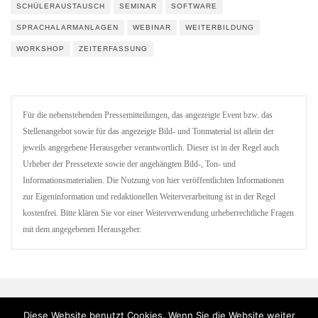
SCHÜLERAUSTAUSCH
SEMINAR
SOFTWARE
SPRACHALARMANLAGEN
WEBINAR
WEITERBILDUNG
WORKSHOP
ZEITERFASSUNG
Für die nebenstehenden Pressemitteilungen, das angezeigte Event bzw. das
Stellenangebot sowie für das angezeigte Bild- und Tonmaterial ist allein der
jeweils angegebene Herausgeber verantwortlich. Dieser ist in der Regel auch
Urheber der Pressetexte sowie der angehängten Bild-, Ton- und
Informationsmaterialien. Die Nutzung von hier veröffentlichten Informationen
zur Eigeninformation und redaktionellen Weiterverarbeitung ist in der Regel
kostenfrei. Bitte klären Sie vor einer Weiterverwendung urheberrechtliche Fragen
mit dem angegebenen Herausgeber.
Diese Website benutzt Cookies. Wenn Sie die Website weiter