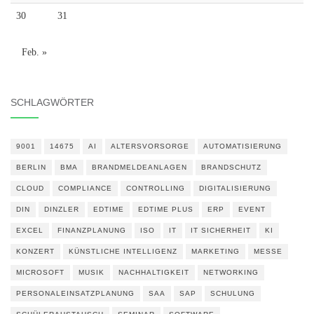
30
31
Feb. »
SCHLAGWÖRTER
9001
14675
AI
ALTERSVORSORGE
AUTOMATISIERUNG
BERLIN
BMA
BRANDMELDEANLAGEN
BRANDSCHUTZ
CLOUD
COMPLIANCE
CONTROLLING
DIGITALISIERUNG
DIN
DINZLER
EDTIME
EDTIME PLUS
ERP
EVENT
EXCEL
FINANZPLANUNG
ISO
IT
IT SICHERHEIT
KI
KONZERT
KÜNSTLICHE INTELLIGENZ
MARKETING
MESSE
MICROSOFT
MUSIK
NACHHALTIGKEIT
NETWORKING
PERSONALEINSATZPLANUNG
SAA
SAP
SCHULUNG