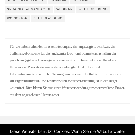
SCHÜLERAUSTAUSCH
SEMINAR
SOFTWARE
SPRACHALARMANLAGEN
WEBINAR
WEITERBILDUNG
WORKSHOP
ZEITERFASSUNG
Für die nebenstehenden Pressemitteilungen, das angezeigte Event bzw. das
Stellenangebot sowie für das angezeigte Bild- und Tonmaterial ist allein der
jeweils angegebene Herausgeber verantwortlich. Dieser ist in der Regel auch
Urheber der Pressetexte sowie der angehängten Bild-, Ton- und
Informationsmaterialien. Die Nutzung von hier veröffentlichten Informationen
zur Eigeninformation und redaktionellen Weiterverarbeitung ist in der Regel
kostenfrei. Bitte klären Sie vor einer Weiterverwendung urheberrechtliche Fragen
mit dem angegebenen Herausgeber.
Diese Website benutzt Cookies. Wenn Sie die Website weiter