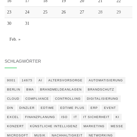
16
17
18
19
20
21
22
23
24
25
26
27
28
29
30
31
Feb. »
SCHLAGWÖRTER
9001
14675
AI
ALTERSVORSORGE
AUTOMATISIERUNG
BERLIN
BMA
BRANDMELDEANLAGEN
BRANDSCHUTZ
CLOUD
COMPLIANCE
CONTROLLING
DIGITALISIERUNG
DIN
DINZLER
EDTIME
EDTIME PLUS
ERP
EVENT
EXCEL
FINANZPLANUNG
ISO
IT
IT SICHERHEIT
KI
KONZERT
KÜNSTLICHE INTELLIGENZ
MARKETING
MESSE
MICROSOFT
MUSIK
NACHHALTIGKEIT
NETWORKING